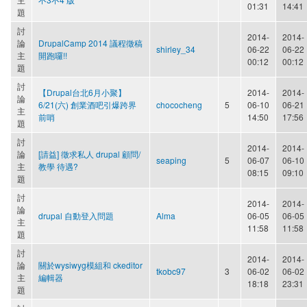
01:31
14:41
題
討
2014-
2014-
論
DrupalCamp 2014 議程徵稿
shirley_34
06-22
06-22
主
開跑囉!!
00:12
00:12
題
討
【Drupal台北6月小聚】
2014-
2014-
論
6/21(六) 創業酒吧引爆跨界
chococheng
5
06-10
06-21
主
前哨
14:50
17:56
題
討
2014-
2014-
論
[請益] 徵求私人 drupal 顧問/
seaping
5
06-07
06-10
主
教學 待遇?
08:15
09:10
題
討
2014-
2014-
論
drupal 自動登入問題
Alma
06-05
06-05
主
11:58
11:58
題
討
2014-
2014-
論
關於wysiwyg模組和 ckeditor
tkobc97
3
06-02
06-02
主
編輯器
18:18
23:31
題