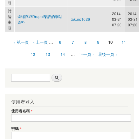
題
討
2014-
2014-
論
遠端存取Drupal架設的網站
takuro1026
03-31
03-31
主
資料
07:20
07:20
題
« 第一頁
‹ 上一頁
…
6
7
8
9
10
11
頁面
12
13
14
…
下一頁 ›
最後一頁 »
搜尋表單
搜尋
使用者登入
使用者名稱
*
密碼
*