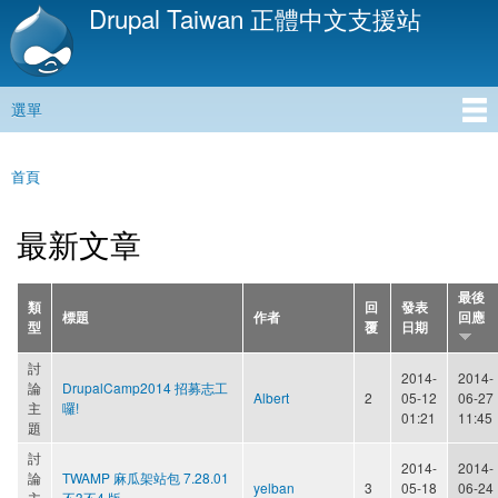
Drupal Taiwan 正體中文支援站
移
至
主
內
選單
容
主選單
首頁
您在這裡
最新文章
最後
類
回
發表
標題
作者
回應
型
覆
日期
討
2014-
2014-
論
DrupalCamp2014 招募志工
Albert
2
05-12
06-27
主
囉!
01:21
11:45
題
討
2014-
2014-
論
TWAMP 麻瓜架站包 7.28.01
yelban
3
05-18
06-24
主
不3不4 版