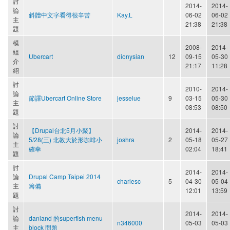
討
2014-
2014-
論
斜體中文字看得很辛苦
Kay.L
06-02
06-02
主
21:38
21:38
題
模
2008-
2014-
組
Ubercart
dionysian
12
09-15
05-30
介
21:17
11:28
紹
討
2010-
2014-
論
節譯Ubercart Online Store
jesselue
9
03-15
05-30
主
08:53
08:50
題
討
【Drupal台北5月小聚】
2014-
2014-
論
5/28(三) 北教大於形咖啡小
joshra
2
05-18
05-27
主
確幸
02:04
18:41
題
討
2014-
2014-
論
Drupal Camp Taipei 2014
charlesc
5
04-30
05-04
主
籌備
12:01
13:59
題
討
2014-
2014-
論
danland 的superfish menu
n346000
05-03
05-03
主
block 問題