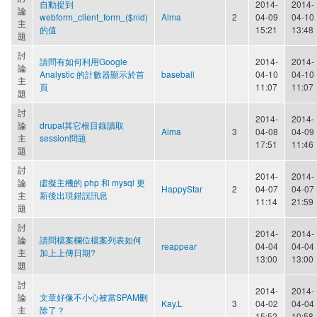
自動捉到
2014-
2014-
論
webform_client_form_($nid)
Alma
2
04-09
04-10
主
的值
15:21
13:48
題
討
請問有如何利用Google
2014-
2014-
論
Analystic 的計數器顯示於首
baseball
04-10
04-10
主
頁
11:07
11:07
題
討
2014-
2014-
論
drupal其它根目錄讀取
Alma
3
04-08
04-09
主
session問題
17:51
11:46
題
討
2014-
2014-
論
虛擬主機的 php 和 mysql 更
HappyStar
2
04-07
04-07
主
新後出現錯誤訊息
11:14
21:59
題
討
2014-
2014-
論
請問檔案欄位檔案列表如何
reappear
04-04
04-04
主
加上上傳日期?
13:00
13:00
題
討
2014-
2014-
論
文章好像不小心被當SPAM刪
Kay.L
3
04-02
04-04
主
除了？
15:52
10:58