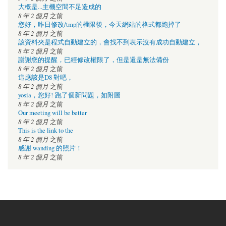
大概是...主機空間不足造成的
8 年 2 個月
之前
您好，昨日修改/tmp的權限後，今天網站的格式都跑掉了
8 年 2 個月
之前
該資料夾是程式自動建立的，會找不到表示沒有成功自動建立，
8 年 2 個月
之前
謝謝您的提醒，已經修改權限了，但是還是無法備份
8 年 2 個月
之前
這應該是D8 對吧，
8 年 2 個月
之前
yosia，您好! 跑了個新問題，如附圖
8 年 2 個月
之前
Our meeting will be better
8 年 2 個月
之前
This is the link to the
8 年 2 個月
之前
感謝 wanding 的照片！
8 年 2 個月
之前