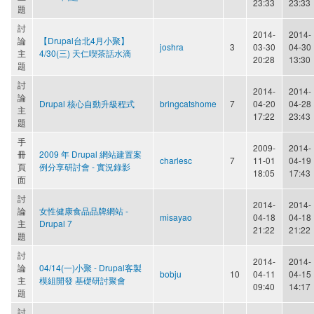
23:33
23:33
題
討
2014-
2014-
論
【Drupal台北4月小聚】
joshra
3
03-30
04-30
主
4/30(三) 天仁喫茶話水滴
20:28
13:30
題
討
2014-
2014-
論
Drupal 核心自動升級程式
bringcatshome
7
04-20
04-28
主
17:22
23:43
題
手
2009-
2014-
冊
2009 年 Drupal 網站建置案
charlesc
7
11-01
04-19
頁
例分享研討會 - 實況錄影
18:05
17:43
面
討
2014-
2014-
論
女性健康食品品牌網站 -
misayao
04-18
04-18
主
Drupal 7
21:22
21:22
題
討
2014-
2014-
論
04/14(一)小聚 - Drupal客製
bobju
10
04-11
04-15
主
模組開發 基礎研討聚會
09:40
14:17
題
討