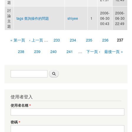
題
討
2006-
2006-
論
tags 查詢操作的問題
shiyee
1
06-30
06-30
主
00:43
22:49
題
« 第一頁
‹ 上一頁
…
233
234
235
236
237
頁面
238
239
240
241
…
下一頁 ›
最後一頁 »
搜尋表單
搜尋
使用者登入
使用者名稱
*
密碼
*