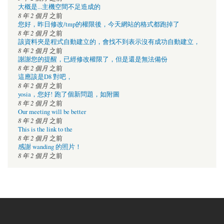
大概是...主機空間不足造成的
8 年 2 個月
之前
您好，昨日修改/tmp的權限後，今天網站的格式都跑掉了
8 年 2 個月
之前
該資料夾是程式自動建立的，會找不到表示沒有成功自動建立，
8 年 2 個月
之前
謝謝您的提醒，已經修改權限了，但是還是無法備份
8 年 2 個月
之前
這應該是D8 對吧，
8 年 2 個月
之前
yosia，您好! 跑了個新問題，如附圖
8 年 2 個月
之前
Our meeting will be better
8 年 2 個月
之前
This is the link to the
8 年 2 個月
之前
感謝 wanding 的照片！
8 年 2 個月
之前