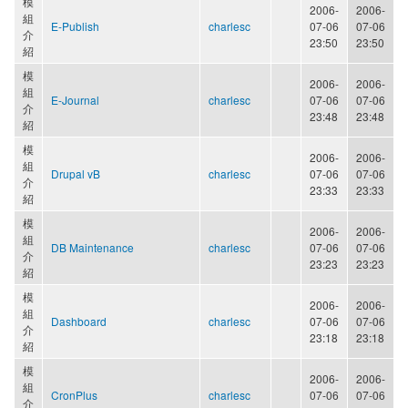
模
2006-
2006-
組
E-Publish
charlesc
07-06
07-06
介
23:50
23:50
紹
模
2006-
2006-
組
E-Journal
charlesc
07-06
07-06
介
23:48
23:48
紹
模
2006-
2006-
組
Drupal vB
charlesc
07-06
07-06
介
23:33
23:33
紹
模
2006-
2006-
組
DB Maintenance
charlesc
07-06
07-06
介
23:23
23:23
紹
模
2006-
2006-
組
Dashboard
charlesc
07-06
07-06
介
23:18
23:18
紹
模
2006-
2006-
組
CronPlus
charlesc
07-06
07-06
介