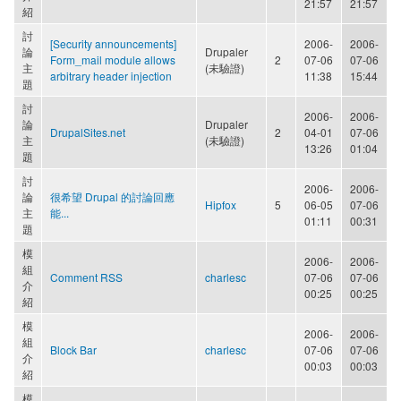
21:57
21:57
紹
討
[Security announcements]
2006-
2006-
論
Drupaler
Form_mail module allows
2
07-06
07-06
主
(未驗證)
arbitrary header injection
11:38
15:44
題
討
2006-
2006-
論
Drupaler
DrupalSites.net
2
04-01
07-06
主
(未驗證)
13:26
01:04
題
討
2006-
2006-
論
很希望 Drupal 的討論回應
Hipfox
5
06-05
07-06
主
能...
01:11
00:31
題
模
2006-
2006-
組
Comment RSS
charlesc
07-06
07-06
介
00:25
00:25
紹
模
2006-
2006-
組
Block Bar
charlesc
07-06
07-06
介
00:03
00:03
紹
模