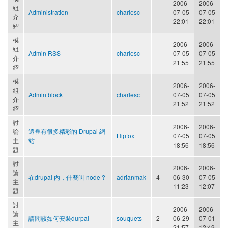
2006-
2006-
組
Administration
charlesc
07-05
07-05
介
22:01
22:01
紹
模
2006-
2006-
組
Admin RSS
charlesc
07-05
07-05
介
21:55
21:55
紹
模
2006-
2006-
組
Admin block
charlesc
07-05
07-05
介
21:52
21:52
紹
討
2006-
2006-
論
這裡有很多精彩的 Drupal 網
Hipfox
07-05
07-05
主
站
18:56
18:56
題
討
2006-
2006-
論
在drupal 內，什麼叫 node ?
adrianmak
4
06-30
07-05
主
11:23
12:07
題
討
2006-
2006-
論
請問該如何安裝durpal
souquets
2
06-29
07-01
主
21:57
12:49