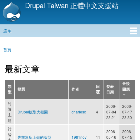
Drupal Taiwan 正體中文支援站
移
至
主
內
選單
容
主選單
首頁
您在這裡
最新文章
最後
類
回
發表
標題
作者
回應
型
覆
日期
討
2006-
2006-
論
Drupal版型大觀園
charlesc
4
07-04
07-17
主
23:21
23:30
題
討
2006-
2006-
論
先前幫所上做的版型
1981nov
11
05-16
07-15
主