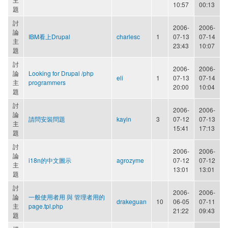
10:57
00:13
題
討
2006-
2006-
論
IBM看上Drupal
charlesc
1
07-13
07-14
主
23:43
10:07
題
討
2006-
2006-
論
Looking for Drupal /php
eli
1
07-13
07-14
主
programmers
20:00
10:04
題
討
2006-
2006-
論
請問安裝問題
kayin
3
07-12
07-13
主
15:41
17:13
題
討
2006-
2006-
論
i18n的中文圖示
agrozyme
07-12
07-12
主
13:01
13:01
題
討
2006-
2006-
論
一般使用者用 與 管理者用的
drakeguan
10
06-05
07-11
主
page.tpl.php
21:22
09:43
題