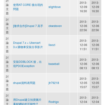
討
2013-
2013-
論
使用AT CORE 後出現的
slightlove
12-09
12-09
主
問題
16:30
16:30
題
討
2013-
2013-
論
[徵求合作]Drupal 7 高手
ckwsteven
12-06
12-06
主
22:56
22:56
題
討
2013-
2013-
論
Drupal 7.x + Ubercart
liaozi
12-06
12-06
主
3.x 購物車安裝分享影片
11:51
11:51
題
討
2013-
2013-
論
安裝DDBLOCK 後，出
baseball
12-06
12-06
主
現PDOException
08:13
08:13
題
討
2013-
2013-
論
drupal資料表問題
jtr79218
12-05
12-05
主
15:07
15:07
題
討
2013-
2013-
論
用Drupal建立拍賣圖片
Rodrigo
12-04
12-04
主
素材網站的可能性!?