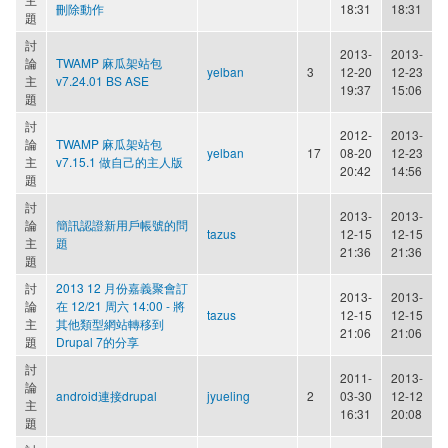
刪除動作
18:31
18:31
題
討
2013-
2013-
論
TWAMP 麻瓜架站包
yelban
3
12-20
12-23
主
v7.24.01 BS ASE
19:37
15:06
題
討
2012-
2013-
論
TWAMP 麻瓜架站包
yelban
17
08-20
12-23
主
v7.15.1 做自己的主人版
20:42
14:56
題
討
2013-
2013-
論
簡訊認證新用戶帳號的問
tazus
12-15
12-15
主
題
21:36
21:36
題
討
2013 12 月份嘉義聚會訂
2013-
2013-
論
在 12/21 周六 14:00 - 將
tazus
12-15
12-15
主
其他類型網站轉移到
21:06
21:06
題
Drupal 7的分享
討
2011-
2013-
論
android連接drupal
jyueling
2
03-30
12-12
主
16:31
20:08
題