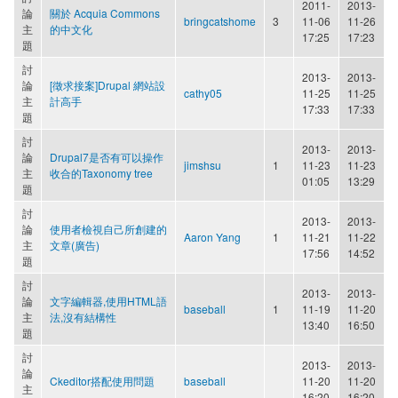
2011-
2013-
論
關於 Acquia Commons
bringcatshome
3
11-06
11-26
主
的中文化
17:25
17:23
題
討
2013-
2013-
論
[徵求接案]Drupal 網站設
cathy05
11-25
11-25
主
計高手
17:33
17:33
題
討
2013-
2013-
論
Drupal7是否有可以操作
jimshsu
1
11-23
11-23
主
收合的Taxonomy tree
01:05
13:29
題
討
2013-
2013-
論
使用者檢視自己所創建的
Aaron Yang
1
11-21
11-22
主
文章(廣告)
17:56
14:52
題
討
2013-
2013-
論
文字編輯器,使用HTML語
baseball
1
11-19
11-20
主
法,沒有結構性
13:40
16:50
題
討
2013-
2013-
論
Ckeditor搭配使用問題
baseball
11-20
11-20
主
16:20
16:20