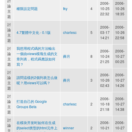
討
2006-
2006-
論
權限設定問題
tky
4
10-25
10-26
主
22:32
18:35
題
討
2006-
2006-
論
4.7繁體中文化 - 0.1版
charlesc
5
03-17
10-26
主
14:21
22:58
題
討
我想用程式碼的方法輸出
2006-
2006-
論
一個由views模塊生成的文
葬月
8
10-24
10-27
主
章列表，程式碼應該如何
21:25
00:25
題
寫？
討
2006-
2006-
論
請問這樣的2個列表怎么做
葬月
3
10-26
10-27
主
呢？用views可以嗎？
02:43
14:26
題
討
2006-
2006-
論
打造自己的 Google
charlesc
2
10-18
10-27
主
Groups Beta
21:18
14:38
題
討
在模块开发时如何在生成
2006-
2006-
論
的select类型的html元件上
winner
2
10-21
10-27
主