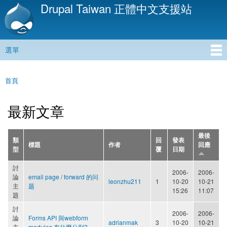
Drupal Taiwan 正體中文支援站
移
至
主
內
選單
容
主選單
首頁
您在這裡
最新文章
最後
類
回
發表
標題
作者
回應
型
覆
日期
討
2006-
2006-
論
email page / forward 的问
leonzhu211
1
10-20
10-21
主
题
15:26
11:07
題
討
2006-
2006-
論
Forms API 與webform
adrianmak
3
10-20
10-21
主
modules 有什麼分別?