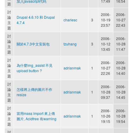
加入javascript代码
17:49
16:54
題
討
2006-
2006-
論
Drupal 4.6.10 和 Drupal
charlesc
3
10-19
10-27
主
4.7.4
23:57
22:43
題
討
2006-
2006-
論
關於4.7.3中文安裝包
tzuhang
3
10-12
10-28
主
13:45
11:47
題
討
2006-
2006-
論
為什麼img_assist 不見
adrianmak
1
10-27
10-28
主
upload button ?
22:26
14:40
題
討
2006-
2006-
論
怎樣將上傳的圖片不作
adrianmak
1
10-28
10-28
主
resize
09:37
14:45
題
討
2006-
2006-
論
當用mass import 來上傳
adrianmak
1
10-26
10-28
主
圖片, Acidfree 有warning
19:15
19:54
題
討