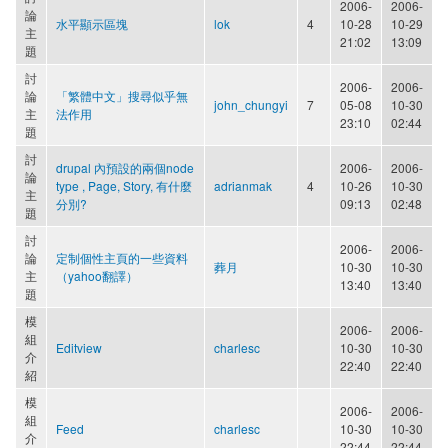
2006-
2006-
論
水平顯示區塊
lok
4
10-28
10-29
主
21:02
13:09
題
討
2006-
2006-
論
「繁體中文」搜尋似乎無
john_chungyi
7
05-08
10-30
主
法作用
23:10
02:44
題
討
drupal 內預設的兩個node
2006-
2006-
論
type , Page, Story, 有什麼
adrianmak
4
10-26
10-30
主
分別?
09:13
02:48
題
討
2006-
2006-
論
定制個性主頁的一些資料
葬月
10-30
10-30
主
（yahoo翻譯）
13:40
13:40
題
模
2006-
2006-
組
Editview
charlesc
10-30
10-30
介
22:40
22:40
紹
模
2006-
2006-
組
Feed
charlesc
10-30
10-30
介
22:44
22:44