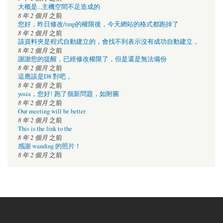
大概是...主機空間不足造成的
8 年 2 個月
之前
您好，昨日修改/tmp的權限後，今天網站的格式都跑掉了
8 年 2 個月
之前
該資料夾是程式自動建立的，會找不到表示沒有成功自動建立，
8 年 2 個月
之前
謝謝您的提醒，已經修改權限了，但是還是無法備份
8 年 2 個月
之前
這應該是D8 對吧，
8 年 2 個月
之前
yosia，您好! 跑了個新問題，如附圖
8 年 2 個月
之前
Our meeting will be better
8 年 2 個月
之前
This is the link to the
8 年 2 個月
之前
感謝 wanding 的照片！
8 年 2 個月
之前