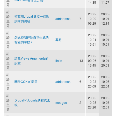
14:35
11:57
題
討
2006-
2006-
論
打算用drupal 建立一個歌
adrianmak
7
10-20
10-21
主
詞庫的網站
06:29
12:14
題
討
2006-
2006-
論
怎么控制评论自动生成的
葬月
10-21
10-21
主
标题的字数？
15:51
15:51
題
討
2006-
2006-
論
請教Views Arguments的
linlin
13
09-06
10-21
主
設置
13:45
20:03
題
討
2006-
2006-
論
關於CCK 的問題
adrianmak
6
10-23
10-25
主
20:09
22:04
題
討
2006-
2006-
論
Drupal和Joomla的程式比
moogoo
2
10-25
10-26
主
較
23:26
12:01
題