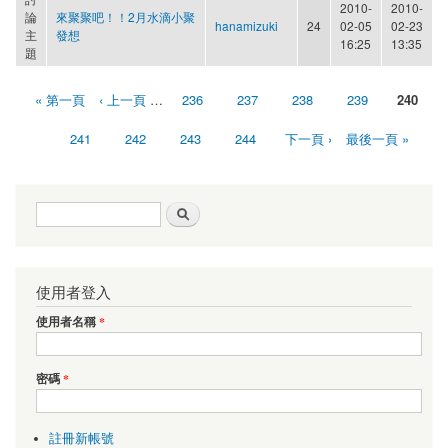
2010-
2010-
論
來聚聚吧！！2月水滴小聚
hanamizuki
24
02-05
02-23
主
發想
16:25
13:35
題
« 第一頁
‹ 上一頁
…
236
237
238
239
240
頁面
241
242
243
244
下一頁 ›
最後一頁 »
搜尋表單
搜尋
使用者登入
使用者名稱
*
密碼
*
註冊新帳號