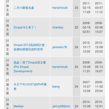
討
2011-
2011-
論
二月小聚報名處
hanamizuki
23
02-15
03-07
主
17:49
11:12
題
討
2008-
2008-
論
Drupal 6.0 來了！
charlesc
23
02-15
03-06
主
02:51
15:37
題
討
2012-
2012-
論
Drupal 2012高雄研討會：
jamesliu78
24
10-17
12-08
主
從網站開發到資料管理
12:05
23:03
題
討
熱血！買了Drupal原文書
2008-
2009-
論
(Pro Drupal
hanamizuki
24
10-06
05-13
主
Development)
11:31
16:07
題
討
2007-
2009-
論
今天下午(10/27)的PHP聚
kiang
24
10-27
11-02
主
會
12:08
23:04
題
討
2010-
2010-
論
Meetup
JennyWilkins
24
10-28
12-01
主