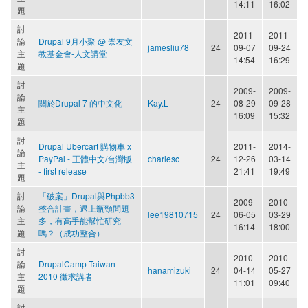
14:11
16:02
題
討
2011-
2011-
論
Drupal 9月小聚 @ 崇友文
jamesliu78
24
09-07
09-24
主
教基金會-人文講堂
14:54
16:29
題
討
2009-
2009-
論
關於Drupal 7 的中文化
Kay.L
24
08-29
09-28
主
16:09
15:32
題
討
Drupal Ubercart 購物車 x
2011-
2014-
論
PayPal - 正體中文/台灣版
charlesc
24
12-26
03-14
主
- first release
21:41
19:49
題
討
「破案」Drupal與Phpbb3
2009-
2010-
論
整合計畫，遇上瓶頸問題
lee19810715
24
06-05
03-29
主
多，有高手能幫忙研究
16:14
18:00
題
嗎？（成功整合）
討
2010-
2010-
論
DrupalCamp Taiwan
hanamizuki
24
04-14
05-27
主
2010 徵求講者
11:01
09:40
題
討