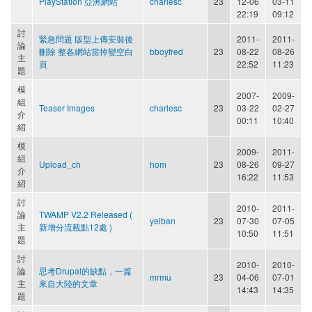
PlayStation 亞洲網站
charlesc
23
12-06
03-11
22:19
09:12
討
緊急問題 版型上傳安裝後
2011-
2011-
論
刪除 整各網站當掉變空白
bboyfred
23
08-22
08-26
主
頁
22:52
11:23
題
模
2007-
2009-
組
Teaser Images
charlesc
23
03-22
02-27
介
00:11
10:40
紹
模
2009-
2011-
組
Upload_ch
hom
23
08-26
09-27
介
16:22
11:53
紹
討
2010-
2011-
論
TWAMP V2.2 Released (
yelban
23
07-30
07-05
主
新增分流載點12處 )
10:50
11:51
題
討
2010-
2010-
論
思考Drupal的缺點，一篇
mrmu
23
04-06
07-01
主
來自大陸的文章
14:43
14:35
題