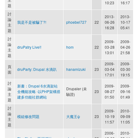
10:23
16:17
題
討
2013-
2013-
論
我是不是被騙了?!
phoebel727
22
06-26
10-17
主
16:28
05:41
題
討
2009-
2009-
論
druPatry Live!!
hom
22
03-28
04-26
主
13:01
21:58
題
2009-
2009-
頁
druParty: Drupal 水滴趴
hanamizuki
23
03-04
03-30
面
17:01
19:15
討
新書：Drupal 6水滴架站
2009-
2009-
論
Drupaler (未
全機能攻略 -以PHP架構搭
23
08-27
09-16
主
驗證)
建多功能社群網站
01:50
01:49
題
討
2009-
2010-
論
模組修改問題
大魔王ψ
23
10-19
09-09
主
11:57
11:05
題
2006-
2010-