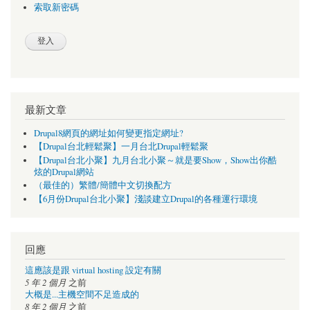
索取新密碼
最新文章
Drupal8網頁的網址如何變更指定網址?
【Drupal台北輕鬆聚】一月台北Drupal輕鬆聚
【Drupal台北小聚】九月台北小聚～就是要Show，Show出你酷
炫的Drupal網站
（最佳的）繁體/簡體中文切換配方
【6月份Drupal台北小聚】淺談建立Drupal的各種運行環境
回應
這應該是跟 virtual hosting 設定有關
5 年 2 個月
之前
大概是...主機空間不足造成的
8 年 2 個月
之前