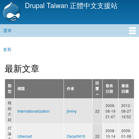
Drupal Taiwan 正體中文支援站
移
至
主
內
選單
容
主選單
首頁
您在這裡
最新文章
回
類
發表
最後
標題
作者
覆
型
日期
回應
模
2006-
2012-
組
Internationalization
jimmy
22
08-19
08-27
介
21:47
16:52
紹
討
2008-
2009-
論
Ubercart
Oscar0410
22
10-14
01-08
主