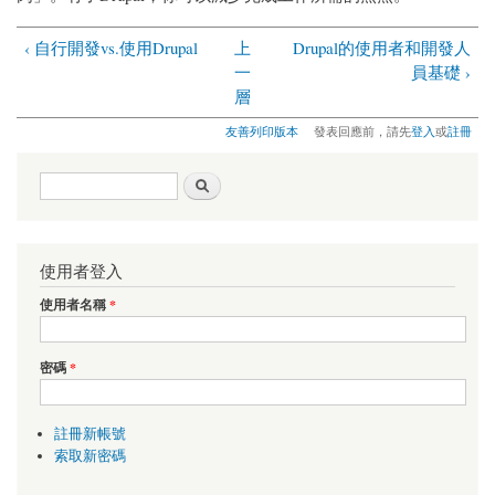
‹ 自行開發vs.使用Drupal
上
Drupal的使用者和開發人
一
員基礎 ›
層
友善列印版本
發表回應前，請先
登入
或
註冊
搜尋表單
搜尋
使用者登入
使用者名稱
*
密碼
*
註冊新帳號
索取新密碼