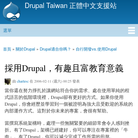
Drupal Taiwan 正體中文支援站
移
至
主
內
選單
容
主選單
首頁
»
關於Drupal
»
Drupal適合你嗎？
»
自行開發vs.使用Drupal
您在這裡
採用Drupal，有趣且富教育意義
由
charlesc
在 2006-02-11 (週六) 00:25 發表
當你還在努力掙扎於讓網站符合你的需求、處在使用單純的程
式語言的低階環境裡，Drupal卻有更好的方式。如果你使用
Drupal，你會經歷並學習到一個被證明為強大且受歡迎的系統的
內部運作方式。這對於你未來的專案，會很有幫助。
當撰寫系統架構時，處理一些無關緊要的細節常會令人感到挫
折。有了Drupal，架構已經建好，你可以專注在專案裡的「牛
肉」。有了Drupal，你可以減少完成工作所需的煎熬。