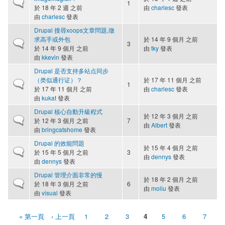
一般主題
1
於 18 年 2 週 之前
由
charlesc
發表
由
charlesc
發表
Drupal 搜尋xoops文章問題,徵
求高手或外包
於 14 年 9 個月 之前
一般主題
3
於 14 年 9 個月 之前
由
tky
發表
由
kkevin
發表
Drupal 是否支持多站点同步
（类似通行证）？
於 17 年 11 個月 之前
一般主題
1
於 17 年 11 個月 之前
由
charlesc
發表
由
kukat
發表
Drupal 核心自動升級程式
於 12 年 3 個月 之前
一般主題
於 12 年 3 個月 之前
7
由
Albert
發表
由
bringcatshome
發表
Drupal 的效能問題
於 15 年 4 個月 之前
一般主題
於 15 年 5 個月 之前
3
由
dennys
發表
由
dennys
發表
Drupal 管理介面非常的慢
於 18 年 2 個月 之前
一般主題
於 18 年 3 個月 之前
6
由
moliu
發表
由
visual
發表
« 第一頁
‹ 上一頁
1
2
3
4
5
6
7
頁面