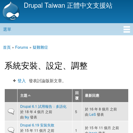
Drupal Taiwan 正體中文支援站
移
至
主
內
選單
容
主選單
首頁
»
Forums
»
疑難雜症
您在這裡
系統安裝、設定、調整
登入
發表討論版新文章。
回
主題
最新回應
覆
Drupal 6.1 試用報告：多語化
於 16 年 8 個月 之前
一般主題
於 18 年 4 個月 之前
5
由
LeS
發表
由
tky
發表
Drupal 6.19 安裝失敗
於 15 年 11 個月 之前
一般主題
於 15 年 11 個月 之前
1
由
hank
發表