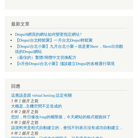
最新文章
Drupal8網頁的網址如何變更指定網址?
【Drupal台北輕鬆聚】一月台北Drupal輕鬆聚
【Drupal台北小聚】九月台北小聚～就是要Show，Show出你酷
炫的Drupal網站
（最佳的）繁體/簡體中文切換配方
【6月份Drupal台北小聚】淺談建立Drupal的各種運行環境
回應
這應該是跟 virtual hosting 設定有關
5 年 2 個月
之前
大概是...主機空間不足造成的
8 年 2 個月
之前
您好，昨日修改/tmp的權限後，今天網站的格式都跑掉了
8 年 2 個月
之前
該資料夾是程式自動建立的，會找不到表示沒有成功自動建立，
8 年 2 個月
之前