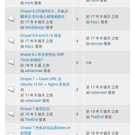
由
hank
發表
Drupal 6.3升級到6.6，升級步
驟有誤,部分核心模塊被鎖住
於 17 年 8 個月 之前
一般主題
3
於 17 年 9 個月 之前
由
Kay.L
發表
由
Seo2design
發表
Drupal 6.8 and 5.14 發放
於 17 年 8 個月 之前
一般主題
於 17 年 8 個月 之前
4
由
dennys
發表
由
Kay.L
發表
drupal 6.x 有沒有類似 SWF
Tools 的模組?
一般主題
0
n/a
於 18 年 3 週 之前
由
adrianmak
發表
Drupal 7 + Clean URL 在
Ubuntu 12.04 ＋ Nginx 安裝流
於 11 年 8 個月 之前
一般主題
程
2
由
cobenash
發表
於 11 年 8 個月 之前
由
cobenash
發表
Drupal 7 版型設定
於 15 年 5 個月 之前
一般主題
於 15 年 5 個月 之前
2
由
TheEnd
發表
由
TheEnd
發表
Drupal 7 的多語化以及base url
的問題
於 15 年 6 個月 之前
一般主題