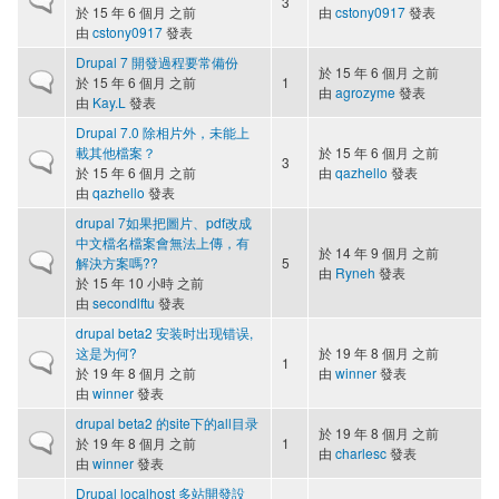
3
於 15 年 6 個月 之前
由
cstony0917
發表
由
cstony0917
發表
Drupal 7 開發過程要常備份
於 15 年 6 個月 之前
一般主題
於 15 年 6 個月 之前
1
由
agrozyme
發表
由
Kay.L
發表
Drupal 7.0 除相片外，未能上
載其他檔案？
於 15 年 6 個月 之前
一般主題
3
於 15 年 6 個月 之前
由
qazhello
發表
由
qazhello
發表
drupal 7如果把圖片、pdf改成
中文檔名檔案會無法上傳，有
於 14 年 9 個月 之前
一般主題
解決方案嗎??
5
由
Ryneh
發表
於 15 年 10 小時 之前
由
secondlftu
發表
drupal beta2 安装时出现错误,
这是为何?
於 19 年 8 個月 之前
一般主題
1
於 19 年 8 個月 之前
由
winner
發表
由
winner
發表
drupal beta2 的site下的all目录
於 19 年 8 個月 之前
一般主題
於 19 年 8 個月 之前
1
由
charlesc
發表
由
winner
發表
Drupal localhost 多站開發設