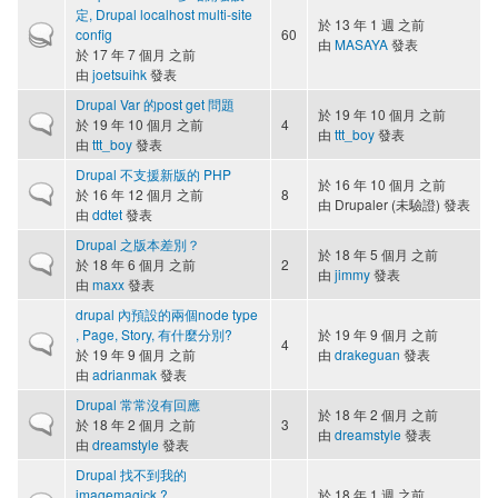
定, Drupal localhost multi-site
於 13 年 1 週 之前
熱門主題
config
60
由
MASAYA
發表
於 17 年 7 個月 之前
由
joetsuihk
發表
Drupal Var 的post get 問題
於 19 年 10 個月 之前
一般主題
於 19 年 10 個月 之前
4
由
ttt_boy
發表
由
ttt_boy
發表
Drupal 不支援新版的 PHP
於 16 年 10 個月 之前
一般主題
於 16 年 12 個月 之前
8
由
Drupaler (未驗證)
發表
由
ddtet
發表
Drupal 之版本差別？
於 18 年 5 個月 之前
一般主題
於 18 年 6 個月 之前
2
由
jimmy
發表
由
maxx
發表
drupal 內預設的兩個node type
, Page, Story, 有什麼分別?
於 19 年 9 個月 之前
一般主題
4
於 19 年 9 個月 之前
由
drakeguan
發表
由
adrianmak
發表
Drupal 常常沒有回應
於 18 年 2 個月 之前
一般主題
於 18 年 2 個月 之前
3
由
dreamstyle
發表
由
dreamstyle
發表
Drupal 找不到我的
imagemagick ?
於 18 年 1 週 之前