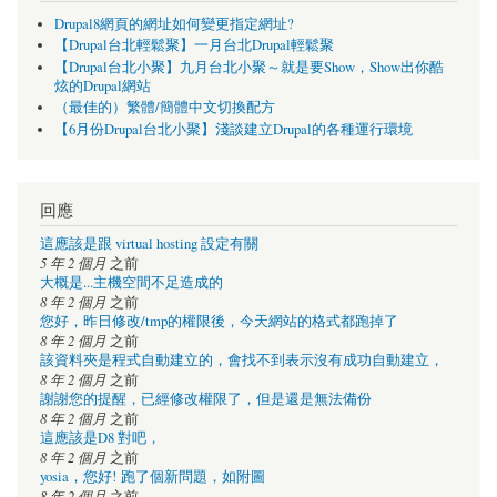
Drupal8網頁的網址如何變更指定網址?
【Drupal台北輕鬆聚】一月台北Drupal輕鬆聚
【Drupal台北小聚】九月台北小聚～就是要Show，Show出你酷
炫的Drupal網站
（最佳的）繁體/簡體中文切換配方
【6月份Drupal台北小聚】淺談建立Drupal的各種運行環境
回應
這應該是跟 virtual hosting 設定有關
5 年 2 個月
之前
大概是...主機空間不足造成的
8 年 2 個月
之前
您好，昨日修改/tmp的權限後，今天網站的格式都跑掉了
8 年 2 個月
之前
該資料夾是程式自動建立的，會找不到表示沒有成功自動建立，
8 年 2 個月
之前
謝謝您的提醒，已經修改權限了，但是還是無法備份
8 年 2 個月
之前
這應該是D8 對吧，
8 年 2 個月
之前
yosia，您好! 跑了個新問題，如附圖
8 年 2 個月
之前