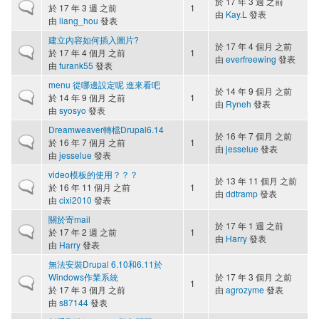
於 17 年 3 週 之前
一般主題
於 17 年 3 週 之前
1
由
Kay.L
發表
由
liang_hou
發表
建立內容如何插入圖片?
於 17 年 4 個月 之前
一般主題
於 17 年 4 個月 之前
1
由
everfreewing
發表
由
furank55
發表
menu 從哪邊設定呢 進來看吧
於 14 年 9 個月 之前
一般主題
於 14 年 9 個月 之前
1
由
Ryneh
發表
由
syosyo
發表
Dreamweaver轉檔Drupal6.14
於 16 年 7 個月 之前
一般主題
於 16 年 7 個月 之前
1
由
jesselue
發表
由
jesselue
發表
video模板的使用？？？
於 13 年 11 個月 之前
一般主題
於 16 年 11 個月 之前
1
由
ddtramp
發表
由
cixi2010
發表
關於寄mail
於 17 年 1 週 之前
一般主題
於 17 年 2 週 之前
1
由
Harry
發表
由
Harry
發表
無法安裝Drupal 6.10和6.11於
Windows作業系統
於 17 年 3 個月 之前
一般主題
1
於 17 年 3 個月 之前
由
agrozyme
發表
由
s87144
發表