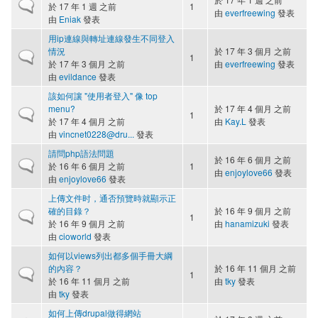
一般主題
於 17 年 1 週 之前
1
由
everfreewing
發表
由
Eniak
發表
用ip連線與轉址連線發生不同登入
情況
於 17 年 3 個月 之前
一般主題
1
於 17 年 3 個月 之前
由
everfreewing
發表
由
evildance
發表
該如何讓 "使用者登入" 像 top
menu?
於 17 年 4 個月 之前
一般主題
1
於 17 年 4 個月 之前
由
Kay.L
發表
由
vincnet0228@dru...
發表
請問php語法問題
於 16 年 6 個月 之前
一般主題
於 16 年 6 個月 之前
1
由
enjoylove66
發表
由
enjoylove66
發表
上傳文件时，通否預覽時就顯示正
確的目錄？
於 16 年 9 個月 之前
一般主題
1
於 16 年 9 個月 之前
由
hanamizuki
發表
由
cioworld
發表
如何以views列出都多個手冊大綱
的內容？
於 16 年 11 個月 之前
一般主題
1
於 16 年 11 個月 之前
由
tky
發表
由
tky
發表
如何上傳drupal做得網站