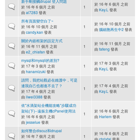
新手剛接觸drupal 登入問題
於 16 年 6 個月 之前
一般主題
於 16 年 6 個月 之前
1
由
Kay.L
發表
由
al7283
發表
所有頁面變空白了~
於 16 年 10 個月 之前
一般主題
於 16 年 10 個月 之前
1
由
腦細胞再生中2
發表
由
candy.kan
發表
關於內嵌框架的設定方式
於 16 年 11 個月 之前
一般主題
於 16 年 11 個月 之前
1
由
fafeng
發表
由
e2_chiafan
發表
mysql和mysqli的差別?
於 17 年 3 個月 之前
一般主題
於 17 年 3 個月 之前
1
由
Kay.L
發表
由
hanamizuki
發表
請問，我把站觀必在維護中，可是
連我自己也都進不去了？
於 17 年 4 個月 之前
一般主題
1
於 17 年 4 個月 之前
由
Kay.L
發表
由
liwei3388
發表
依"水滴架站全機能攻略"步驟成功
架站(下)--遠振主機cPanel使用法
於 16 年 6 個月 之前
一般主題
1
於 16 年 6 個月 之前
由
Harlem
發表
由
jesselue
發表
如何整合discuz和drupal
於 16 年 6 個月 之前
一般主題
於 16 年 7 個月 之前
1
由
chrixtal
發表