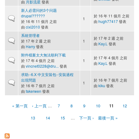
由
月影流星
發表
新人必需问的3个问题
drupal??????
於 16 年 11 個月 之前
一般主題
1
於 16 年 11 個月 之前
由
hugh77417
發表
由
cixi2010
發表
系統管理者
於 17 年 2 週 之前
一般主題
於 17 年 2 週 之前
1
由
Kay.L
發表
由
Harry
發表
附件檔案太大無法順利下載
於 17 年 4 個月 之前
一般主題
於 17 年 4 個月 之前
1
由
Kay.L
發表
由
vincnet0228@dru...
發表
求助--6.X 中文安裝包--安裝過程
出現問題
於 16 年 7 個月 之前
一般主題
1
於 16 年 7 個月 之前
由
kiku
發表
由
fakerwen
發表
« 第一頁
‹ 上一頁
…
7
8
9
10
11
12
頁面
13
14
15
…
下一頁 ›
最後一頁 »