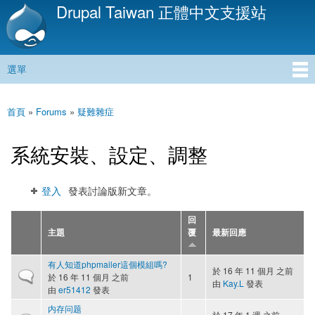
Drupal Taiwan 正體中文支援站
移
至
主
內
選單
容
主選單
首頁
»
Forums
»
疑難雜症
您在這裡
系統安裝、設定、調整
登入
發表討論版新文章。
回
主題
覆
最新回應
有人知道phpmailer這個模組嗎?
於 16 年 11 個月 之前
一般主題
於 16 年 11 個月 之前
1
由
Kay.L
發表
由
er51412
發表
内存问题
於 17 年 1 週 之前