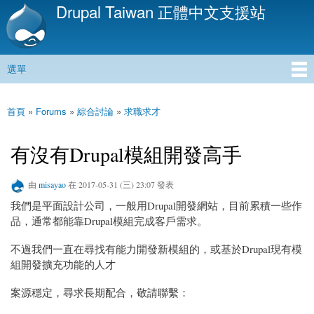
Drupal Taiwan 正體中文支援站
移
至
主
內
選單
容
主選單
首頁
»
Forums
»
綜合討論
»
求職求才
您在這裡
有沒有Drupal模組開發高手
由
misayao
在 2017-05-31 (三) 23:07 發表
我們是平面設計公司，一般用Drupal開發網站，目前累積一些作
品，通常都能靠Drupal模組完成客戶需求。
不過我們一直在尋找有能力開發新模組的，或基於Drupal現有模
組開發擴充功能的人才
案源穩定，尋求長期配合，敬請聯繫：