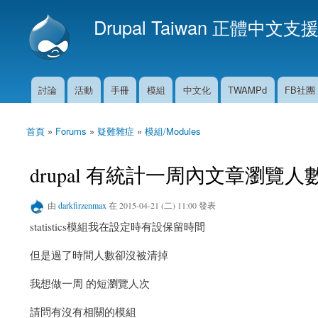
Drupal Taiwan 正體中文支
討論
活動
手冊
模組
中文化
TWAMPd
FB社團
主選單
首頁
»
Forums
»
疑難雜症
»
模組/Modules
您在這裡
drupal 有統計一周內文章瀏覽
由
darkfirzenmax
在 2015-04-21 (二) 11:00 發表
statistics模組我在設定時有設保留時間
但是過了時間人數卻沒被清掉
我想做一周 的短瀏覽人次
請問有沒有相關的模組