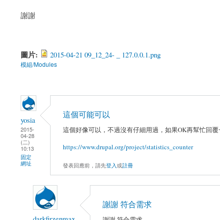
謝謝
圖片:
2015-04-21 09_12_24- _ 127.0.0.1.png
模組/Modules
這個可能可以
yosia
這個好像可以，不過沒有仔細用過，如果OK再幫忙回覆
2015-
04-28
(二)
https://www.drupal.org/project/statistics_counter
10:13
固定
網址
發表回應前，請先
登入
或
註冊
謝謝 符合需求
darkfirzenmax
謝謝 符合需求