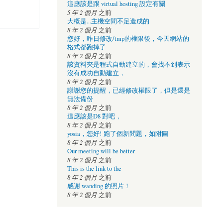
這應該是跟 virtual hosting 設定有關
5 年 2 個月
之前
大概是...主機空間不足造成的
8 年 2 個月
之前
您好，昨日修改/tmp的權限後，今天網站的
格式都跑掉了
8 年 2 個月
之前
該資料夾是程式自動建立的，會找不到表示
沒有成功自動建立，
8 年 2 個月
之前
謝謝您的提醒，已經修改權限了，但是還是
無法備份
8 年 2 個月
之前
這應該是D8 對吧，
8 年 2 個月
之前
yosia，您好! 跑了個新問題，如附圖
8 年 2 個月
之前
Our meeting will be better
8 年 2 個月
之前
This is the link to the
8 年 2 個月
之前
感謝 wanding 的照片！
8 年 2 個月
之前