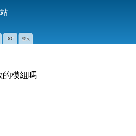
移
援站
至
主
內
容
DGT
登入
人數的模組嗎