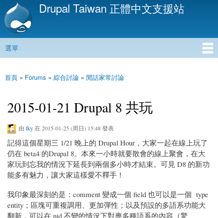
Drupal Taiwan 正體中文支援站
移
至
主
內
選單
容
主選單
首頁
»
Forums
»
綜合討論
»
閒話家常討論
您在這裡
2015-01-21 Drupal 8 共玩
由
tky
在 2015-01-25 (周日) 15:48 發表
記得這個星期三 1/21 晚上的 Drupal Hour，大家一起在線上玩了
仍在 beta4 的Drupal 8。本來一小時就要散會的線上聚會，在大
家玩到忘我的情況下延長到兩個多小時才結束。可見 D8 的新功
能多有魅力，讓大家這樣愛不釋手！
我印象最深刻的是：comment 變成一個 field 也可以是一個 type
entity；區塊可重複調用、更加彈性；以及預設的多語系功能大
翻新，可以在 nid 不變的情況下對應多種語系的內容（驚