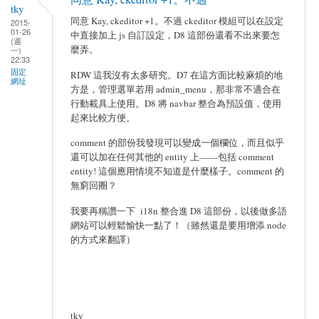
tky
同意 Kay, ckeditor +1。不過 ckeditor 模組可以在設定
2015-
01-26
中直接加上 js 自訂設定，D8 這部份還看不出來要怎
(週
麼弄。
一)
22:33
固定
RDW 這我沒有太多研究。D7 在這方面比較麻煩的地
網址
方是，管理選單若用 admin_menu，那非常不適合在
行動載具上使用。D8 將 navbar 整合為預設值，使用
起來比較方便。
comment 的部份我發現可以變成一個欄位，而且似乎
還可以加在任何其他的 entity 上——包括 comment
entity! 這個應用情境不知道是什麼樣子。comment 的
無窮回圈？
我要再稱讚一下 i18n 整合進 D8 這部份，以後做多語
網站可以輕鬆愉快一點了！（雖然還是要用增添 node
的方式來翻譯）
tky