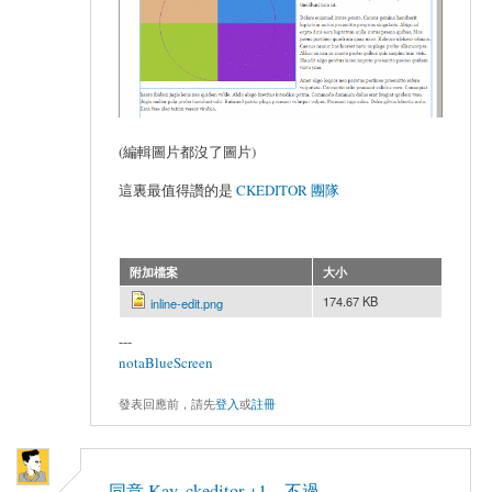
(編輯圖片都沒了圖片)
這裏最值得讚的是
CKEDITOR 團隊
附加檔案
大小
174.67 KB
inline-edit.png
---
notaBlueScreen
發表回應前，請先
登入
或
註冊
同意 Kay, ckeditor +1。不過