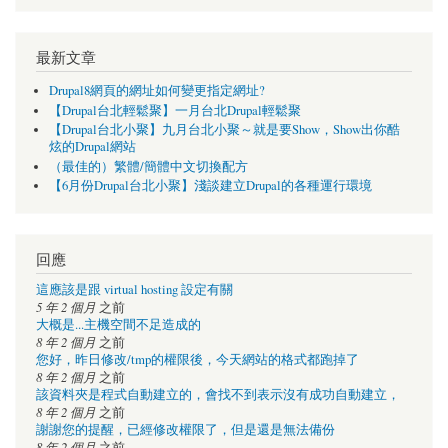
最新文章
Drupal8網頁的網址如何變更指定網址?
【Drupal台北輕鬆聚】一月台北Drupal輕鬆聚
【Drupal台北小聚】九月台北小聚～就是要Show，Show出你酷
炫的Drupal網站
（最佳的）繁體/簡體中文切換配方
【6月份Drupal台北小聚】淺談建立Drupal的各種運行環境
回應
這應該是跟 virtual hosting 設定有關
5 年 2 個月
之前
大概是...主機空間不足造成的
8 年 2 個月
之前
您好，昨日修改/tmp的權限後，今天網站的格式都跑掉了
8 年 2 個月
之前
該資料夾是程式自動建立的，會找不到表示沒有成功自動建立，
8 年 2 個月
之前
謝謝您的提醒，已經修改權限了，但是還是無法備份
8 年 2 個月
之前