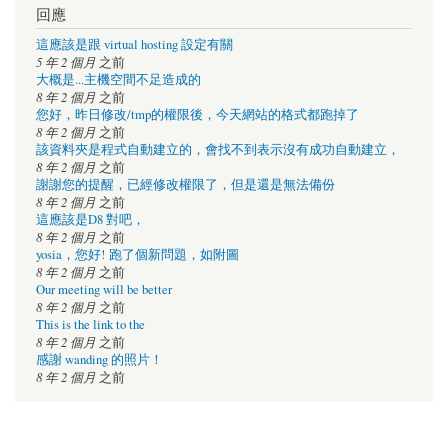
回應
這應該是跟 virtual hosting 設定有關
5 年 2 個月
之前
大概是...主機空間不足造成的
8 年 2 個月
之前
您好，昨日修改/tmp的權限後，今天網站的格式都跑掉了
8 年 2 個月
之前
該資料夾是程式自動建立的，會找不到表示沒有成功自動建立，
8 年 2 個月
之前
謝謝您的提醒，已經修改權限了，但是還是無法備份
8 年 2 個月
之前
這應該是D8 對吧，
8 年 2 個月
之前
yosia，您好! 跑了個新問題，如附圖
8 年 2 個月
之前
Our meeting will be better
8 年 2 個月
之前
This is the link to the
8 年 2 個月
之前
感謝 wanding 的照片！
8 年 2 個月
之前