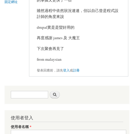
固定網址
雖然過程中依然狀況連連，但以自己曾是程式設
計師的角度來說
drupal實是是蠻好用的
再度感謝 james 及 大魔王
下次聚會再見了
from malaysian
發表回應前，請先
登入
或
註冊
搜尋表單
搜尋
使用者登入
使用者名稱
*