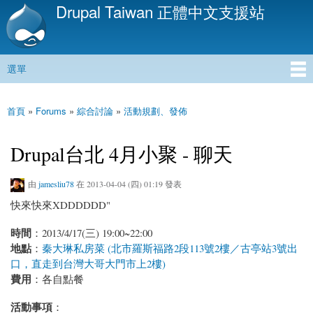
Drupal Taiwan 正體中文支援站
移
至
主
內
選單
容
主選單
首頁
»
Forums
»
綜合討論
»
活動規劃、發佈
您在這裡
Drupal台北 4月小聚 - 聊天
由
jamesliu78
在 2013-04-04 (四) 01:19 發表
快來快來XDDDDDD"
時間
：2013/4/17(三) 19:00~22:00
地點
：
秦大琳私房菜 (北市羅斯福路2段113號2樓／古亭站3號出
口，直走到台灣大哥大門市上2樓)
費用
：各自點餐
活動事項
：