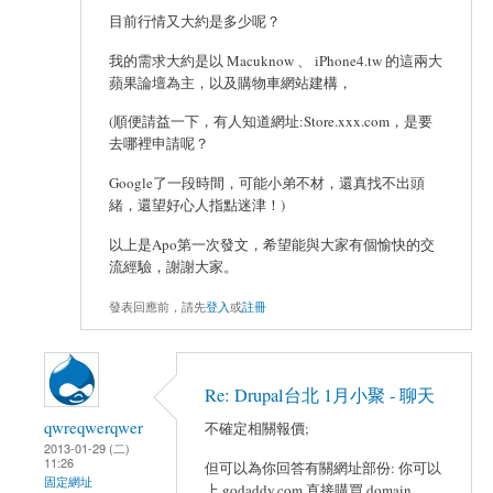
目前行情又大約是多少呢？
我的需求大約是以 Macuknow 、 iPhone4.tw 的這兩大
蘋果論壇為主，以及購物車網站建構，
(順便請益一下，有人知道網址:Store.xxx.com，是要
去哪裡申請呢？
Google了一段時間，可能小弟不材，還真找不出頭
緒，還望好心人指點迷津！)
以上是Apo第一次發文，希望能與大家有個愉快的交
流經驗，謝謝大家。
發表回應前，請先
登入
或
註冊
Re: Drupal台北 1月小聚 - 聊天
qwreqwerqwer
不確定相關報價;
2013-01-29 (二)
11:26
但可以為你回答有關網址部份: 你可以
固定網址
上 godaddy.com 直接購買 domain