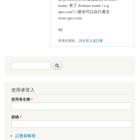
name, 有了 domain name ( e.g.
apo.com? ) 後你可以自行產生
store.apo.com.
qq
發表回應前，請先
登入
或
註冊
搜尋表單
搜尋
使用者登入
使用者名稱
*
密碼
*
註冊新帳號