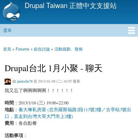
Drupal Taiwan 正體中文支援站
移
至
主
內
選單
容
主選單
首頁
»
Forums
»
綜合討論
»
活動規劃、發佈
您在這裡
Drupal台北 1月小聚 - 聊天
由
jamesliu78
在 2013-01-08 (二) 16:55 發表
我又忘了啊啊啊啊啊！！！！！！
時間
：2013/1/16 (三) 19:00~22:00
地點
：
秦大琳私房菜 (北市羅斯福路2段113號2樓／古亭站3號出
口，直走到台灣大哥大門市上2樓)
費用
：各自點餐
活動事項
：