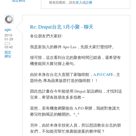
固定網址
發表回應前，請先
登入
或
註冊
Re: Drupal台北 1月小聚 - 聊天
apo
2013-
各位朋友們大家好:
01-29
(二)
我是新加入的夥伴 Apo Lee，先跟大家打聲招呼。
03:42
固定
網址
很可惜，這次看到台北的聚會時間已錯過，還希望有
機會能與大夥兒聊上兩句。
由於本身在台北大直開了家咖啡館，
A.P.O CAFE
- 主
題特色:專為蘋果族群打造的咖啡館！！
因此也計畫在今年能使用 Drupal 架設網站，才找到這
兒來，希望各路朋友多多指教～
當然，若有機會網聚能在 A.P.O 舉辦，我絕對會讓大
夥兒吃飽喝足的離開的。^_^
另外，由於本身非技術人員，所以想請教在台北的朋
友們，不知能否幫忙推薦能接案的夥伴呢？