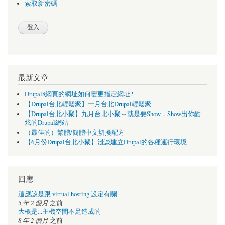
索取新密碼
最新文章
Drupal8網頁的網址如何變更指定網址?
【Drupal台北輕鬆聚】一月台北Drupal輕鬆聚
【Drupal台北小聚】九月台北小聚～就是要Show，Show出你酷
炫的Drupal網站
（最佳的）繁體/簡體中文切換配方
【6月份Drupal台北小聚】淺談建立Drupal的各種運行環境
回應
這應該是跟 virtual hosting 設定有關
5 年 2 個月
之前
大概是...主機空間不足造成的
8 年 2 個月
之前