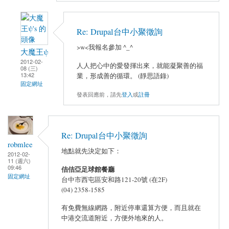
Re: Drupal台中小聚徵詢
>w<我報名參加 ^_^
大魔王ψ
2012-02-
人人把心中的愛發揮出來，就能凝聚善的福
08 (三)
13:42
業，形成善的循環。 (靜思語錄)
固定網址
發表回應前，請先
登入
或
註冊
Re: Drupal台中小聚徵詢
robmlee
地點就先決定如下：
2012-02-
11 (週六)
09:46
佶佶亞足球館餐廳
固定網址
台中市西屯區安和路121-20號 (在2F)
(04) 2358-1585
有免費無線網路，附近停車還算方便，而且就在
中港交流道附近，方便外地來的人。