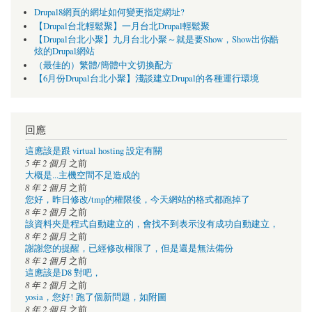
Drupal8網頁的網址如何變更指定網址?
【Drupal台北輕鬆聚】一月台北Drupal輕鬆聚
【Drupal台北小聚】九月台北小聚～就是要Show，Show出你酷
炫的Drupal網站
（最佳的）繁體/簡體中文切換配方
【6月份Drupal台北小聚】淺談建立Drupal的各種運行環境
回應
這應該是跟 virtual hosting 設定有關
5 年 2 個月
之前
大概是...主機空間不足造成的
8 年 2 個月
之前
您好，昨日修改/tmp的權限後，今天網站的格式都跑掉了
8 年 2 個月
之前
該資料夾是程式自動建立的，會找不到表示沒有成功自動建立，
8 年 2 個月
之前
謝謝您的提醒，已經修改權限了，但是還是無法備份
8 年 2 個月
之前
這應該是D8 對吧，
8 年 2 個月
之前
yosia，您好! 跑了個新問題，如附圖
8 年 2 個月
之前