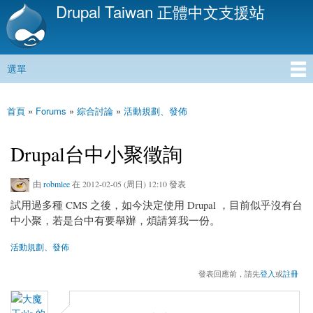
Drupal Taiwan 正體中文支援站
移
至
主
內
選單
容
主選單
首頁
»
Forums
»
綜合討論
»
活動規劃、發佈
您在這裡
Drupal台中小聚徵詢
由
robmlee
在 2012-02-05 (周日) 12:10 發表
試用過多種 CMS 之後，如今決定使用 Drupal ，目前似乎沒有台
中小聚，若是台中有要舉辦，煩請算我一份。
活動規劃、發佈
發表回應前，請先
登入
或
註冊