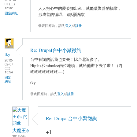
07 (二)
15:32
人人把心中的愛發揮出來，就能凝聚善的福業，
固定網址
形成善的循環。 (靜思語錄)
發表回應前，請先
登入
或
註冊
Re: Drupal台中小聚徵詢
tky
台中有辦的話我也要去！比台北近多了。
2012-
02-07
Hipfox和robmlee兩位地頭，就給他辦下去了啦！（咚
(二)
咚咚咚咚咚咚咚.....）
15:54
固定
網址
tky
發表回應前，請先
登入
或
註冊
Re: Drupal台中小聚徵詢
大魔王ψ
+1
2012-02-