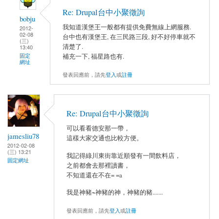
Re: Drupal台中小聚徵詢
bobju
我知道漢堡王一般都有提供免費無線上網服務.
2012-
02-08
台中也有漢堡王, 在三民路三段, 好不好停車就不
(三)
清楚了.
13:40
固定
補充一下, 福星路也有.
網址
發表回應前，請先
登入
或
註冊
Re: Drupal台中小聚徵詢
可以看看德安那一帶，
jamesliu78
這樣大家交通也比較方便。
2012-02-08
(三) 13:21
我記得綠川東街靠近順發有一間飲料店，
固定網址
之前都會去那裡讀書，
不知道還在不在= =a
我是神豬~神豬的神，神豬的豬.......
發表回應前，請先
登入
或
註冊