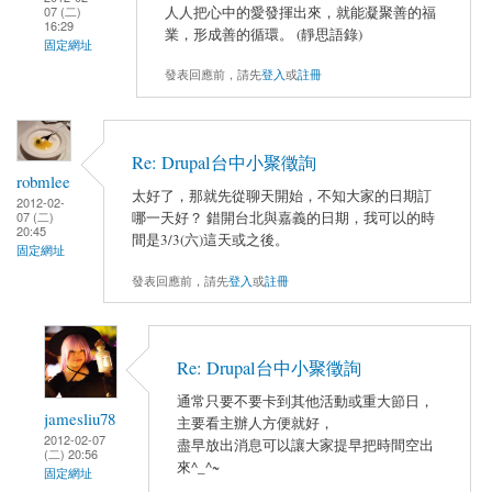
人人把心中的愛發揮出來，就能凝聚善的福
07 (二)
16:29
業，形成善的循環。 (靜思語錄)
固定網址
發表回應前，請先
登入
或
註冊
Re: Drupal台中小聚徵詢
robmlee
太好了，那就先從聊天開始，不知大家的日期訂
2012-02-
07 (二)
哪一天好？ 錯開台北與嘉義的日期，我可以的時
20:45
間是3/3(六)這天或之後。
固定網址
發表回應前，請先
登入
或
註冊
Re: Drupal台中小聚徵詢
通常只要不要卡到其他活動或重大節日，
jamesliu78
主要看主辦人方便就好，
2012-02-07
盡早放出消息可以讓大家提早把時間空出
(二) 20:56
來^_^~
固定網址