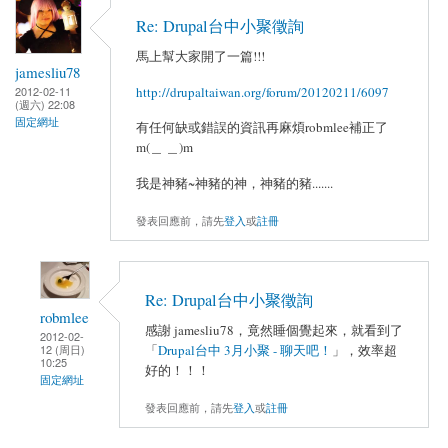
Re: Drupal台中小聚徵詢
馬上幫大家開了一篇!!!
jamesliu78
2012-02-11
http://drupaltaiwan.org/forum/20120211/6097
(週六) 22:08
固定網址
有任何缺或錯誤的資訊再麻煩robmlee補正了
m(＿ ＿)m
我是神豬~神豬的神，神豬的豬.......
發表回應前，請先
登入
或
註冊
Re: Drupal台中小聚徵詢
robmlee
感謝 jamesliu78，竟然睡個覺起來，就看到了
2012-02-
12 (周日)
「
Drupal台中 3月小聚 - 聊天吧！
」，效率超
10:25
好的！！！
固定網址
發表回應前，請先
登入
或
註冊