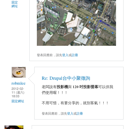
固定
網址
發表回應前，請先
登入
或
註冊
Re: Drupal台中小聚徵詢
robmlee
投影機
120 吋投影螢幕
老闆說有
與
可以供我
2012-02-
11 (週六)
們使用喔！！！
18:03
固定網址
不用可惜，有要分享的，就別客氣！！！
發表回應前，請先
登入
或
註冊