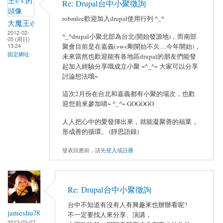
Re: Drupal台中小聚徵詢
robmlee歡迎加入drupal使用行列 ^_^
大魔王ψ
2012-02-
^_^drupal小聚北部為台北(開始發源地)，而南部
05 (周日)
13:24
聚會目前是在嘉義(>w<剛開始不久…今年開始)，
固定網址
未來當然也歡迎能有各地區drupal的朋友們能發
起加入經驗分享哦成立小聚 ~^_^~ 大家可以分享
討論想法哦~
這次2月份在台北和嘉義都有小聚的場次，也歡
迎您前來參加唷~ ^_^~ GOGOGO
人人把心中的愛發揮出來，就能凝聚善的福業，
形成善的循環。 (靜思語錄)
發表回應前，請先
登入
或
註冊
Re: Drupal台中小聚徵詢
台中不知道有沒有人有興趣來也辦辦看呢?
jamesliu78
不一定要找人來分享、演講，
2012-02-07