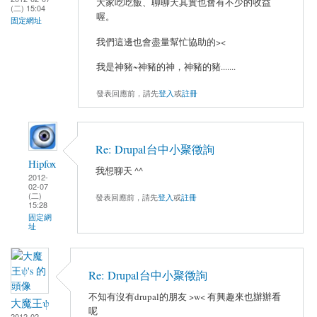
大家吃吃飯、聊聊天其實也會有不少的收益
(二) 15:04
喔。
固定網址
我們這邊也會盡量幫忙協助的><
我是神豬~神豬的神，神豬的豬.......
發表回應前，請先
登入
或
註冊
Re: Drupal台中小聚徵詢
Hipfox
我想聊天 ^^
2012-
02-07
(二)
發表回應前，請先
登入
或
註冊
15:28
固定網
址
Re: Drupal台中小聚徵詢
不知有沒有drupal的朋友 >w< 有興趣來也辦辦看
大魔王ψ
呢
2012-02-