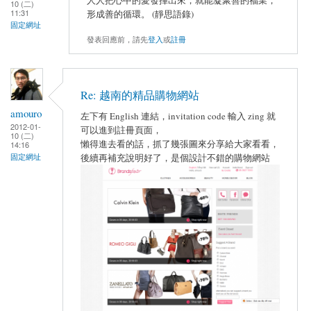
10 (二)
11:31
形成善的循環。 (靜思語錄)
固定網址
發表回應前，請先
登入
或
註冊
Re: 越南的精品購物網站
amouro
左下有 English 連結，invitation code 輸入 zing 就
2012-01-
可以進到註冊頁面，
10 (二)
懶得進去看的話，抓了幾張圖來分享給大家看看，
14:16
固定網址
後續再補充說明好了，是個設計不錯的購物網站