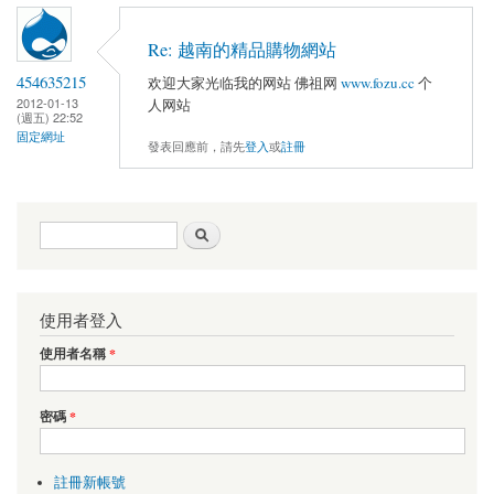
Re: 越南的精品購物網站
454635215
欢迎大家光临我的网站 佛祖网
www.fozu.cc
个
2012-01-13
人网站
(週五) 22:52
固定網址
發表回應前，請先
登入
或
註冊
搜尋表單
搜尋
使用者登入
使用者名稱
*
密碼
*
註冊新帳號