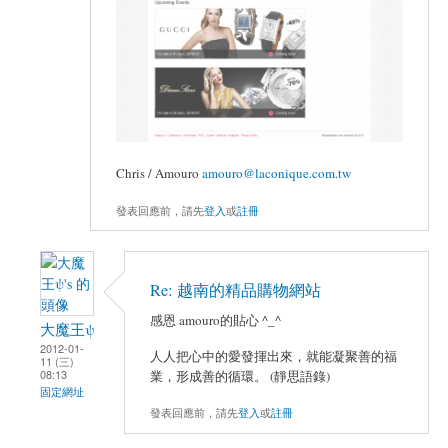
Chris / Amouro
amouro@laconique.com.tw
發表回應前，請先
登入
或
註冊
Re: 越南的精品購物網站
感恩 amouro的貼心 ^_^
大魔王ψ
2012-01-
人人把心中的愛發揮出來，就能凝聚善的福
11 (三)
08:13
業，形成善的循環。 (靜思語錄)
固定網址
發表回應前，請先
登入
或
註冊