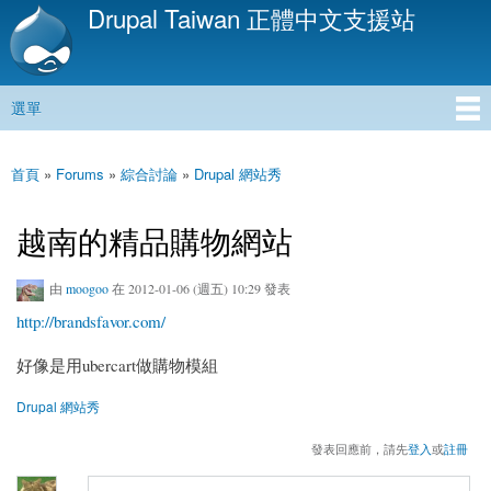
Drupal Taiwan 正體中文支援站
移
至
主
內
選單
容
主選單
首頁
»
Forums
»
綜合討論
»
Drupal 網站秀
您在這裡
越南的精品購物網站
由
moogoo
在 2012-01-06 (週五) 10:29 發表
http://brandsfavor.com/
好像是用ubercart做購物模組
Drupal 網站秀
發表回應前，請先
登入
或
註冊