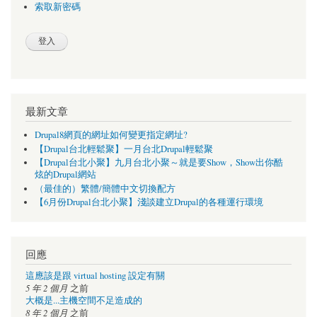
索取新密碼
最新文章
Drupal8網頁的網址如何變更指定網址?
【Drupal台北輕鬆聚】一月台北Drupal輕鬆聚
【Drupal台北小聚】九月台北小聚～就是要Show，Show出你酷
炫的Drupal網站
（最佳的）繁體/簡體中文切換配方
【6月份Drupal台北小聚】淺談建立Drupal的各種運行環境
回應
這應該是跟 virtual hosting 設定有關
5 年 2 個月
之前
大概是...主機空間不足造成的
8 年 2 個月
之前