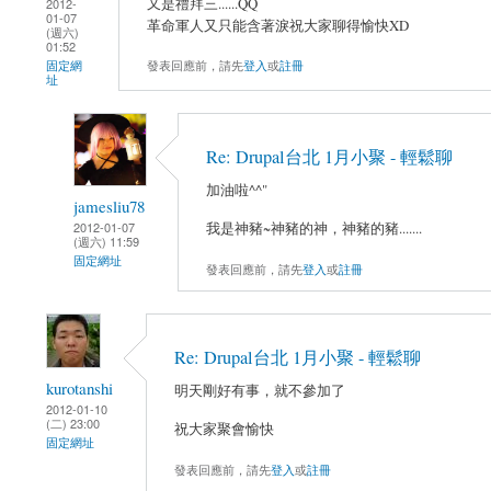
又是禮拜三......QQ
2012-
01-07
革命軍人又只能含著淚祝大家聊得愉快XD
(週六)
01:52
發表回應前，請先
登入
或
註冊
固定網
址
Re: Drupal台北 1月小聚 - 輕鬆聊
加油啦^^"
jamesliu78
2012-01-07
我是神豬~神豬的神，神豬的豬.......
(週六) 11:59
固定網址
發表回應前，請先
登入
或
註冊
Re: Drupal台北 1月小聚 - 輕鬆聊
kurotanshi
明天剛好有事，就不參加了
2012-01-10
(二) 23:00
祝大家聚會愉快
固定網址
發表回應前，請先
登入
或
註冊