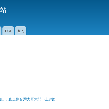
移
援站
至
主
內
容
DGT
登入
號出口，直走到台灣大哥大門市上2樓)