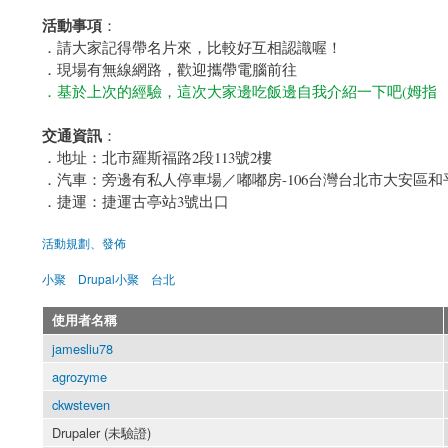
活動事項
：
．請大家記得帶名片來，比較好互相認識喔！
．現場有無線網路，歡迎攜帶電腦前往
．基於上次的經驗，這次大家邊吃飯邊自我介紹一下吧(姆指
交通資訊
：
．地址：北市羅斯福路2段113號2樓
．汽車：旁邊有私人停車場／嘟嘟房-106台灣台北市大安區和
．捷運：捷運古亭站3號出口
活動規劃、發佈
小聚
Drupal小聚
台北
使用者名稱
jamesliu78
agrozyme
ckwsteven
Drupaler (未驗證)