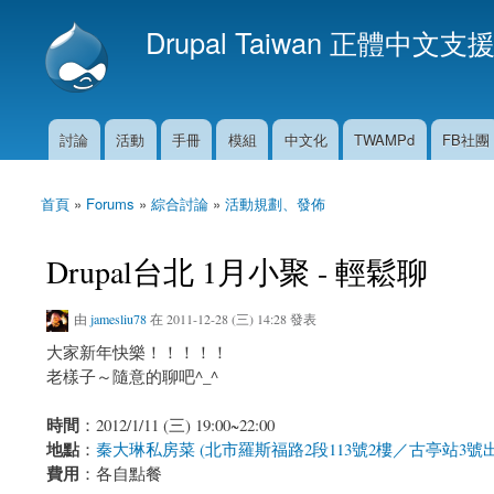
Drupal Taiwan 正體中文支
討論
活動
手冊
模組
中文化
TWAMPd
FB社團
主選單
首頁
»
Forums
»
綜合討論
»
活動規劃、發佈
您在這裡
Drupal台北 1月小聚 - 輕鬆聊
由
jamesliu78
在 2011-12-28 (三) 14:28 發表
大家新年快樂！！！！！
老樣子～隨意的聊吧^_^
時間
：2012/1/11 (三) 19:00~22:00
地點
：
秦大琳私房菜 (北市羅斯福路2段113號2樓／古亭站3
費用
：各自點餐