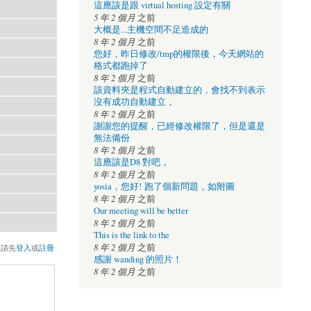
這應該是跟 virtual hosting 設定有關
5 年 2 個月
之前
大概是...主機空間不足造成的
8 年 2 個月
之前
您好，昨日修改/tmp的權限後，今天網站的
格式都跑掉了
8 年 2 個月
之前
該資料夾是程式自動建立的，會找不到表示
沒有成功自動建立，
8 年 2 個月
之前
謝謝您的提醒，已經修改權限了，但是還是
無法備份
8 年 2 個月
之前
這應該是D8 對吧，
8 年 2 個月
之前
yosia，您好! 跑了個新問題，如附圖
8 年 2 個月
之前
Our meeting will be better
8 年 2 個月
之前
This is the link to the
8 年 2 個月
之前
，請先
登入
或
註冊
感謝 wanding 的照片！
8 年 2 個月
之前