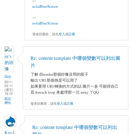
---
notaBlueScreen
---
notaBlueScreen
發表回應前，請先
登入
或
註冊
Re: content template 中哪個變數可以列出圖
片
了解 但render那個好像沒用的樣子
ilay
輸出 URI 那個倒是可以用了
2011-
02-11
如果要用 URI 轉換的方式的話 圖片一多 可能得自己
(週五)
寫 foreach loop 來處理那一沱 array 了QQ
16:10
固定
網址
發表回應前，請先
登入
或
註冊
Re: content template 中哪個變數可以列出
Kay.L