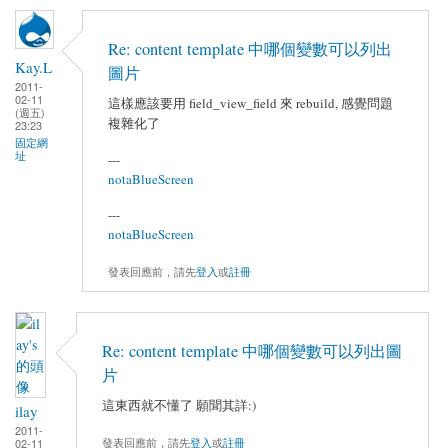
Re: content template 中哪個變數可以列出
Kay.L
圖片
2011-
02-11
這樣應該要用 field_view_field 來 rebuild, 感覺問題
(週五)
複雜化了
23:23
固定網
址
---
notaBlueScreen
---
notaBlueScreen
發表回應前，請先
登入
或
註冊
Re: content template 中哪個變數可以列出圖
片
這東西就不懂了 願聞其詳:)
ilay
2011-
發表回應前，請先
登入
或
註冊
02-11