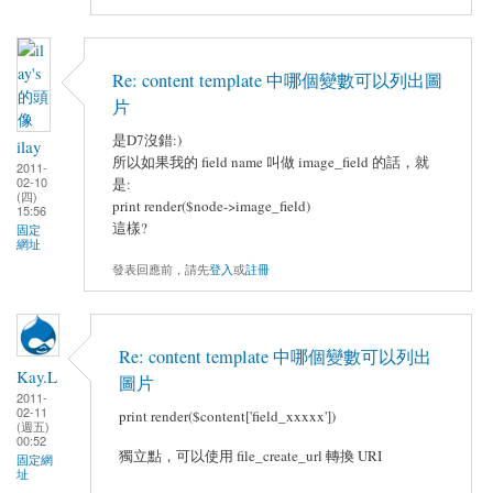
Re: content template 中哪個變數可以列出圖
片
是D7沒錯:)
ilay
所以如果我的 field name 叫做 image_field 的話，就
2011-
02-10
是:
(四)
print render($node->image_field)
15:56
這樣?
固定
網址
發表回應前，請先
登入
或
註冊
Re: content template 中哪個變數可以列出
Kay.L
圖片
2011-
02-11
print render($content['field_xxxxx'])
(週五)
00:52
獨立點，可以使用 file_create_url 轉換 URI
固定網
址