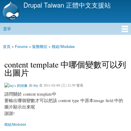
Drupal Taiwan 正體中文支援站
移
至
主
內
選單
容
主選單
首頁
»
Forums
»
疑難雜症
»
模組/Modules
您在這裡
content template 中哪個變數可以列
出圖片
由
ilay
在 2011-02-09 (三) 21:59 發表
請問關於 content template中
要輸出哪個變數才可以把該 content type 中原本image field 中的
圖片顯示出來呢
謝謝!
模組/Modules