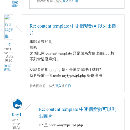
發表回應前，請先
登入
或
註冊
固定
網址
Re: content template 中哪個變數可以列出圖
片
哦哦原來如此
ilay
哈哈
2011-
02-12
之所以用 content template 只是因為方便改而已，想
(週六)
不到會這麼麻煩:)
16:20
固定
網址
話說要使用 tpl.php 是不是還要處理什麼阿?
我直接放一個 node-mytype.tpl.php 好像沒用-_-
發表回應前，請先
登入
或
註冊
Re: content template 中哪個變數可以列
Kay.L
出圖片
2011-
02-12
D7 是 node--mytype.tpl.php
(週六)