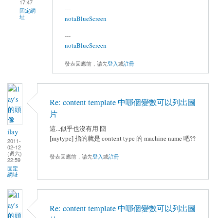
17:47
---
固定網
址
notaBlueScreen
---
notaBlueScreen
發表回應前，請先
登入
或
註冊
Re: content template 中哪個變數可以列出圖
片
這...似乎也沒有用 囧
ilay
[mytype] 指的就是 content type 的 machine name 吧??
2011-
02-12
(週六)
發表回應前，請先
登入
或
註冊
22:59
固定
網址
Re: content template 中哪個變數可以列出圖