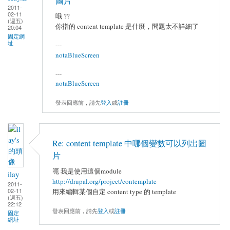
圖片
2011-
02-11
哦 ??
(週五)
你指的 content template 是什麼，問題太不詳細了
20:04
固定網
址
---
notaBlueScreen
---
notaBlueScreen
發表回應前，請先
登入
或
註冊
Re: content template 中哪個變數可以列出圖
片
呃 我是使用這個module
ilay
http://drupal.org/project/contemplate
2011-
02-11
用來編輯某個自定 content type 的 template
(週五)
22:12
發表回應前，請先
登入
或
註冊
固定
網址