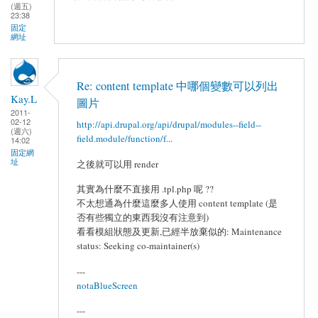
(週五)
23:38
固定
網址
Re: content template 中哪個變數可以列出
Kay.L
圖片
2011-
02-12
http://api.drupal.org/api/drupal/modules--field--
(週六)
field.module/function/f...
14:02
固定網
址
之後就可以用 render
其實為什麼不直接用 .tpl.php 呢 ??
不太想通為什麼這麼多人使用 content template (是
否有些獨立的東西我沒有注意到)
看看模組狀態及更新,已經半放棄似的: Maintenance
status: Seeking co-maintainer(s)
---
notaBlueScreen
---