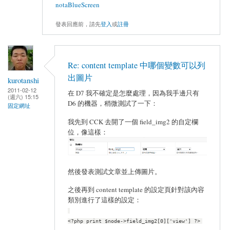
notaBlueScreen
發表回應前，請先
登入
或
註冊
Re: content template 中哪個變數可以列
出圖片
kurotanshi
2011-02-12
在 D7 我不確定是怎麼處理，因為我手邊只有
(週六) 15:15
D6 的機器，稍微測試了一下：
固定網址
我先到 CCK 去開了一個 field_img2 的自定欄
位，像這樣：
然後發表測試文章並上傳圖片。
之後再到 content template 的設定頁針對該內容
類別進行了這樣的設定：
<?php print $node->field_img2[0]['view'] ?>