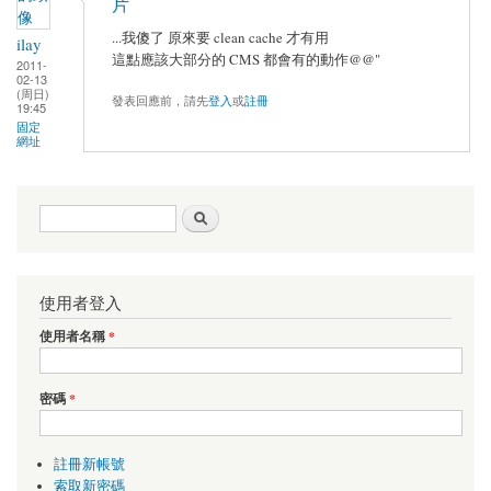
片
...我傻了 原來要 clean cache 才有用
ilay
這點應該大部分的 CMS 都會有的動作@@"
2011-
02-13
(周日)
發表回應前，請先
登入
或
註冊
19:45
固定
網址
搜尋表單
搜尋
使用者登入
使用者名稱
*
密碼
*
註冊新帳號
索取新密碼