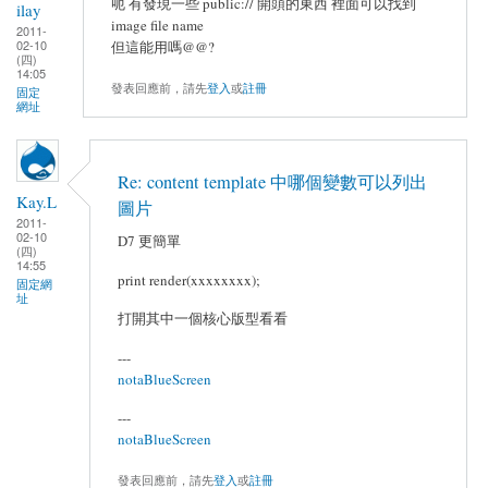
呃 有發現一些 public:// 開頭的東西 裡面可以找到
ilay
image file name
2011-
02-10
但這能用嗎@@?
(四)
14:05
發表回應前，請先
登入
或
註冊
固定
網址
Re: content template 中哪個變數可以列出
Kay.L
圖片
2011-
02-10
D7 更簡單
(四)
14:55
print render(xxxxxxxx);
固定網
址
打開其中一個核心版型看看
---
notaBlueScreen
---
notaBlueScreen
發表回應前，請先
登入
或
註冊