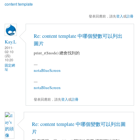
content template
發表回應前，請先
登入
或
註冊
Re: content template 中哪個變數可以列出
Kay.L
圖片
2011-
02-10
print_r($node) 總會找到的
(四)
10:20
---
固定網
址
notaBlueScreen
---
notaBlueScreen
發表回應前，請先
登入
或
註冊
Re: content template 中哪個變數可以列出圖
片