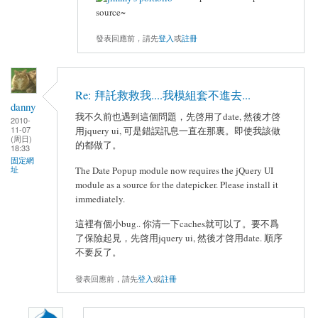
source~
發表回應前，請先
登入
或
註冊
Re: 拜託救救我....我模組套不進去...
danny
我不久前也遇到這個問題，先啓用了date, 然後才啓
2010-
11-07
用jquery ui, 可是錯誤訊息一直在那裏。即使我該做
(周日)
的都做了。
18:33
固定網
址
The Date Popup module now requires the jQuery UI
module as a source for the datepicker. Please install it
immediately.
這裡有個小bug.. 你清一下caches就可以了。要不爲
了保險起見，先啓用jquery ui, 然後才啓用date. 順序
不要反了。
發表回應前，請先
登入
或
註冊