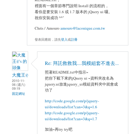
裡面有一個章節專門說明 Install 的流程的，
看你是要安裝 1.6 或 1.7 版本的 jQuery ui 囉。
祝你安裝成功 ^^"
Chris / Amouro
amouro@laconique.com.tw
發表回應前，請先
登入
或
註冊
Re: 拜託救救我....我模組套不進去...
照著README.txt中指示~
大魔王ψ
把你下載下來的jQuery ui ~資料夾改名為
2010-11-
jquery.ui放進jquery_ui模組資料夾中就會成
06 (週六)
09:19
功了
固定網址
http://code.google.com/p/jquery-
ui/downloads/list?can=3&q=1.6
http://code.google.com/p/jquery-
ui/downloads/list?can=3&q=1.7
加油~再try try吧