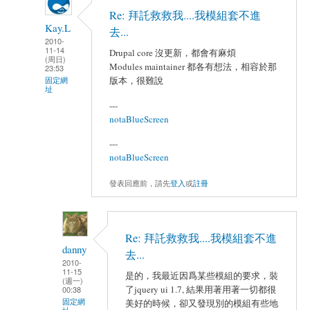
Re: 拜託救救我....我模組套不進
Kay.L
去...
2010-
11-14
Drupal core 沒更新，都會有麻煩
(周日)
Modules maintainer 都各有想法，相容於那
23:53
版本，很難說
固定網
址
---
notaBlueScreen
---
notaBlueScreen
發表回應前，請先
登入
或
註冊
Re: 拜託救救我....我模組套不進
danny
去...
2010-
11-15
是的，我最近因爲某些模組的要求，裝
(週一)
了jquery ui 1.7, 結果用著用著一切都很
00:38
固定網
美好的時候，卻又發現別的模組有些地