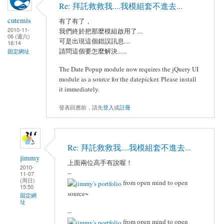
Re: 拜託救救我....我模組套不進去...
cutemis
有了有了，
2010-11-
我們終於把那麼模組啟用了....
06 (週六)
可是出現這個錯誤訊息....
16:14
請問這個要怎麼解決......
固定網址
The Date Popup module now requires the jQuery UI
module as a source for the datepicker. Please install
it immediately.
發表回應前，請先
登入
或
註冊
Re: 拜託救救我....我模組套不進去...
jimmy
上面兩位高手有說喔！
2010-
--
11-07
(周日)
from open mind to open
15:50
source~
固定網
址
--
from open mind to open