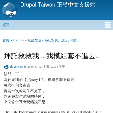
Drupal Taiwan 正體中文支援站
移
至
主
內
選單
容
主選單
首頁
»
Forums
»
疑難雜症
»
系統安裝、設定、調整
您在這裡
拜託救救我....我模組套不進去...
由
cutemis
在 2010-11-05 (週五) 20:14 發表
請問一下....
為什麼我的【 jQuery UI 】模組會套不進去，
每次打勾套進去，
再開一次勾勾又不見了，
然後在製作網站的時候，
上面會一直出現錯誤訊息，
The Date Popup module now requires the jQuery UI module as a