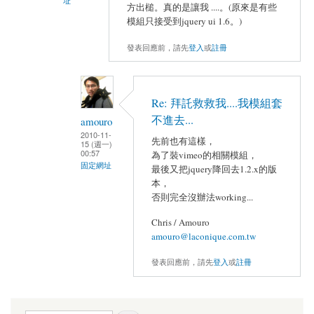
址
方出槌。真的是讓我 ....。(原來是有些
模組只接受到jquery ui 1.6。)
發表回應前，請先
登入
或
註冊
Re: 拜託救救我....我模組套
不進去...
amouro
2010-11-
先前也有這樣，
15 (週一)
00:57
為了裝vimeo的相關模組，
固定網址
最後又把jquery降回去1.2.x的版
本，
否則完全沒辦法working...
Chris / Amouro
amouro@laconique.com.tw
發表回應前，請先
登入
或
註冊