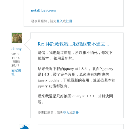
---
notaBlueScreen
發表回應前，請先
登入
或
註冊
Re: 拜託救救我....我模組套不進去...
danny
是偶，我也是這麽想，所以很不怕死，每次下
2010-
11-14
載版本， 都用最新的。
(周日)
20:47
結果最近下載的jquery ui 1.8.6 ， 裏面的jquery
固定網
址
是1.4.3，裝了完全沒用，原來沒有相對應的
jquery update，下載最新的沒用，連某些基本的
jquery 功能都沒有。
后來我還是只好換回jquery ui 1.7.3，才解決問
題。
發表回應前，請先
登入
或
註冊