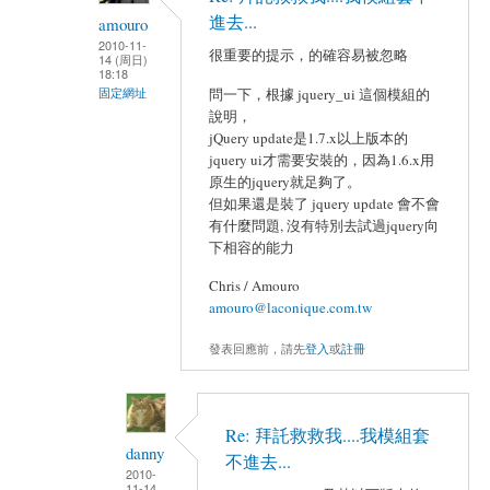
進去...
amouro
2010-11-
很重要的提示，的確容易被忽略
14 (周日)
18:18
固定網址
問一下，根據 jquery_ui 這個模組的
說明，
jQuery update是1.7.x以上版本的
jquery ui才需要安裝的，因為1.6.x用
原生的jquery就足夠了。
但如果還是裝了 jquery update 會不會
有什麼問題, 沒有特別去試過jquery向
下相容的能力
Chris / Amouro
amouro@laconique.com.tw
發表回應前，請先
登入
或
註冊
Re: 拜託救救我....我模組套
danny
不進去...
2010-
11-14