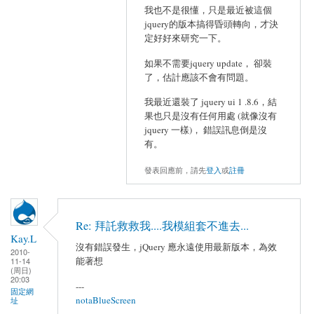
我也不是很懂，只是最近被這個
jquery的版本搞得昏頭轉向，才決
定好好來研究一下。
如果不需要jquery update， 卻裝
了，估計應該不會有問題。
我最近還裝了 jquery ui 1 .8.6，結
果也只是沒有任何用處 (就像沒有
jquery 一樣)， 錯誤訊息倒是沒
有。
發表回應前，請先
登入
或
註冊
Re: 拜託救救我....我模組套不進去...
Kay.L
沒有錯誤發生，jQuery 應永遠使用最新版本，為效
2010-
能著想
11-14
(周日)
20:03
---
固定網
notaBlueScreen
址