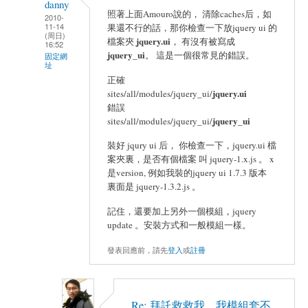
danny
照著上面Amouro說的， 清除caches后，如
2010-
11-14
果還不行的話，那你檢查一下放jquery ui 的
(周日)
jquery.ui
檔案夾
， 有沒有被寫成
16:52
jquery_ui
。 這是一個很常見的錯誤。
固定網
址
正確
jquery.ui
sites/all/modules/jquery_ui/
錯誤
jquery_ui
sites/all/modules/jquery_ui/
裝好 jqury ui 后， 你檢查一下，jquery.ui 檔
案夾裏，是否有個檔案 叫 jquery-1.x.js 。 x
是version, 例如我裝的jquery ui 1.7.3 版本
裏面是 jquery-1.3.2.js 。
記住，還要加上另外一個模組，jquery
update 。安裝方式和一般模組一樣。
發表回應前，請先
登入
或
註冊
Re: 拜託救救我....我模組套不