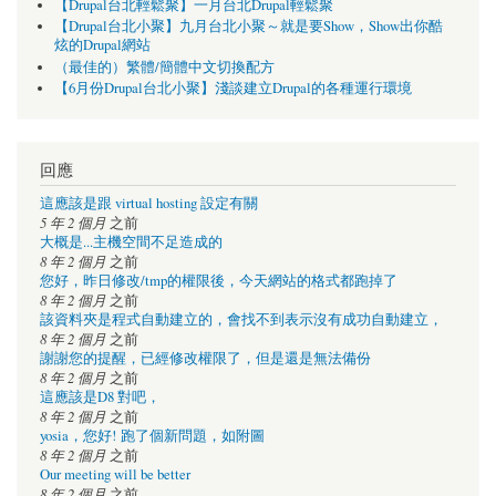
【Drupal台北輕鬆聚】一月台北Drupal輕鬆聚
【Drupal台北小聚】九月台北小聚～就是要Show，Show出你酷
炫的Drupal網站
（最佳的）繁體/簡體中文切換配方
【6月份Drupal台北小聚】淺談建立Drupal的各種運行環境
回應
這應該是跟 virtual hosting 設定有關
5 年 2 個月
之前
大概是...主機空間不足造成的
8 年 2 個月
之前
您好，昨日修改/tmp的權限後，今天網站的格式都跑掉了
8 年 2 個月
之前
該資料夾是程式自動建立的，會找不到表示沒有成功自動建立，
8 年 2 個月
之前
謝謝您的提醒，已經修改權限了，但是還是無法備份
8 年 2 個月
之前
這應該是D8 對吧，
8 年 2 個月
之前
yosia，您好! 跑了個新問題，如附圖
8 年 2 個月
之前
Our meeting will be better
8 年 2 個月
之前