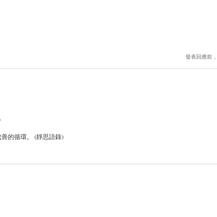
發表回應前
)
的循環。 (靜思語錄)