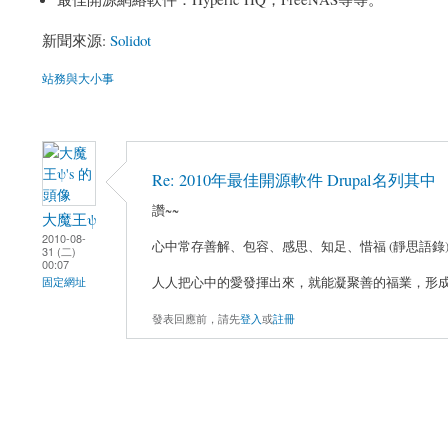
新聞來源:
Solidot
站務與大小事
Re: 2010年最佳開源軟件 Drupal名列其中
讚~~
大魔王ψ
2010-08-
心中常存善解、包容、感思、知足、惜福 (靜思語錄
31 (二)
00:07
人人把心中的愛發揮出來，就能凝聚善的福業，形成善
固定網址
發表回應前，請先
登入
或
註冊