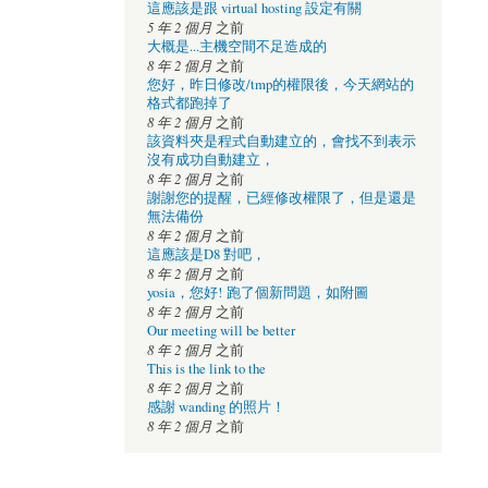
這應該是跟 virtual hosting 設定有關
5 年 2 個月
之前
大概是...主機空間不足造成的
8 年 2 個月
之前
您好，昨日修改/tmp的權限後，今天網站的
格式都跑掉了
8 年 2 個月
之前
該資料夾是程式自動建立的，會找不到表示
沒有成功自動建立，
8 年 2 個月
之前
謝謝您的提醒，已經修改權限了，但是還是
無法備份
8 年 2 個月
之前
這應該是D8 對吧，
8 年 2 個月
之前
yosia，您好! 跑了個新問題，如附圖
8 年 2 個月
之前
Our meeting will be better
8 年 2 個月
之前
This is the link to the
8 年 2 個月
之前
感謝 wanding 的照片！
8 年 2 個月
之前