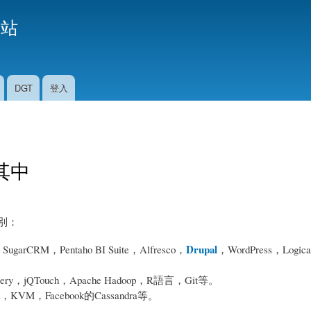
移
援站
至
主
內
容
DGT
登入
列其中
別：
Drupal
M，Pentaho BI Suite，Alfresco，
，WordPress，Logica
y，jQTouch，Apache Hadoop，R語言，Git等。
，KVM，Facebook的Cassandra等。