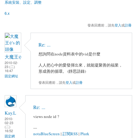
系統安裝、設定、調整
6.x
發表回應前，請先
登入
或
註冊
Re: ...
想詢問在node資料表中的vid是什麼
大魔王ψ
2010-02-
人人把心中的愛發揮出來，就能凝聚善的福業，
23 (二)
16:47
形成善的循環。 (靜思語錄)
固定網址
發表回應前，請先
登入
或
註冊
Re: ...
Kay.L
views node id ?
2010-
02-23
(二)
---
16:52
notaBlueScreen
|
訂閱RSS
|
Plurk
固定網