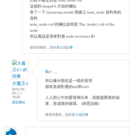
這個到 drupal 6 才加的欄位
查了一下 taxonomy.install 裡建立 term_node 資料表的
資料
term_node.vid 的欄位說明是 The {node}.vid of the
node
所以應該是用來對應 node revisions ID
發表回應前，請先
登入
或
註冊
Re: ...
所以像分類也是一樣的道理
大魔王ψ
都有其相對應的nid和vid~
2010-02-
23 (二)
18:24
人人把心中的愛發揮出來，就能凝聚善的福
固定網址
業，形成善的循環。 (靜思語錄)
發表回應前，請先
登入
或
註冊