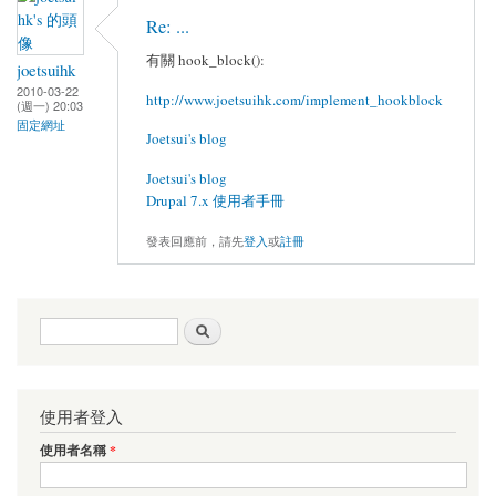
Re: ...
有關 hook_block():
joetsuihk
2010-03-22
http://www.joetsuihk.com/implement_hookblock
(週一) 20:03
固定網址
Joetsui's blog
Joetsui's blog
Drupal 7.x 使用者手冊
發表回應前，請先
登入
或
註冊
搜尋表單
搜尋
使用者登入
使用者名稱
*