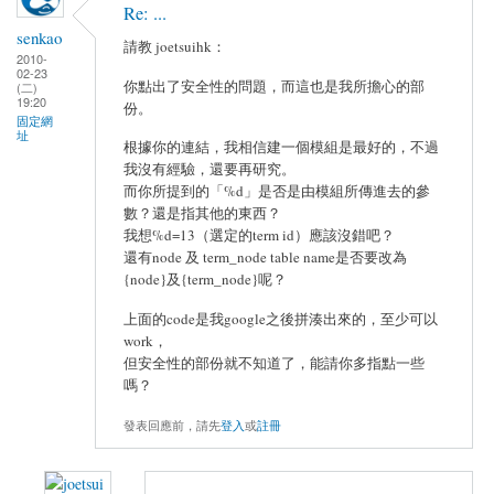
Re: ...
senkao
請教 joetsuihk：
2010-
02-23
你點出了安全性的問題，而這也是我所擔心的部
(二)
19:20
份。
固定網
址
根據你的連結，我相信建一個模組是最好的，不過
我沒有經驗，還要再研究。
而你所提到的「%d」是否是由模組所傳進去的參
數？還是指其他的東西？
我想%d=13（選定的term id）應該沒錯吧？
還有node 及 term_node table name是否要改為
{node}及{term_node}呢？
上面的code是我google之後拼湊出來的，至少可以
work，
但安全性的部份就不知道了，能請你多指點一些
嗎？
發表回應前，請先
登入
或
註冊