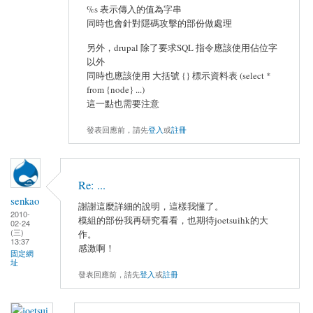
%s 表示傳入的值為字串
同時也會針對隱碼攻擊的部份做處理
另外，drupal 除了要求SQL 指令應該使用佔位字
以外
同時也應該使用 大括號 {} 標示資料表 (select *
from {node} ...)
這一點也需要注意
發表回應前，請先
登入
或
註冊
Re: ...
senkao
謝謝這麼詳細的說明，這樣我懂了。
2010-
模組的部份我再研究看看，也期待joetsuihk的大
02-24
(三)
作。
13:37
感激啊！
固定網
址
發表回應前，請先
登入
或
註冊