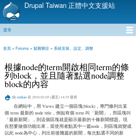
Drupal Taiwan 正體中文支援站
移
至
主
內
選單
容
主選單
首頁
»
Forums
»
疑難雜症
»
系統安裝、設定、調整
您在這裡
根據node的term開啟相同term的條
列block，並且隨著點選node調整
block的內容
由
senkao
在 2010-02-05 (週五) 14:19 發表
在網站中，用 Views 建立一個區塊(block)，專門條列出某
個 term 最新的 node title，例如有個 term 叫「新聞」，而區塊叫
「最新新聞」，則這個區塊就是顯示最新的十條新聞標題。現
在想要做個功能出來，當使用者點其中一篇node，則區塊就變成
以此 node為中心，列出前後幾篇的新聞，每次點選不同的新