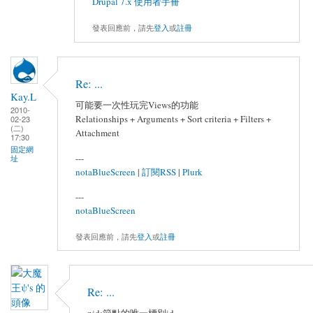
Drupal 7.x 使用者手冊
發表回應前，請先
登入
或
註冊
Re: ...
Kay.L
可能要一次性玩完Views的功能
2010-
Relationships + Arguments + Sort criteria + Filters +
02-23
(二)
Attachment
17:30
固定網
---
址
notaBlueScreen
|
訂閱RSS
|
Plurk
---
notaBlueScreen
發表回應前，請先
登入
或
註冊
Re: ...