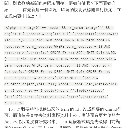
聞，則條列的新聞也會跟著調整。要如何做呢？下面開始介
紹： 首先新建一個區塊，區塊的說明及標題自行設定，在
區塊內容中貼上：
<?php if ( arg(0) == 'node' && is_numeric(arg(1)) && !
arg(2) ) { $nodeId = arg(1); } if ($nodeId<1){$nodeId=1;}
$sql = "(SELECT nid FROM node INNER JOIN term_node ON
node.vid = term_node.vid WHERE term_node.tid = 13 AND
node.nid > ".$nodeId." ORDER BY nid ASC LIMIT 0,4) UNION
(SELECT nid FROM node INNER JOIN term_node ON node.vid =
term_node.vid WHERE term_node.tid = 13 AND node.nid <=
".$nodeId." ORDER BY nid DESC LIMIT 0,6) ORDER BY nid
DESC"; $result = db_query($sql); WHILE ($data =
db_fetch_object($result)){ $node = node_load($data->nid);
if ($node->nid == $nodeId){ echo "
".$node->title."
"; }ELSE{ echo l($node->title, "node/".$node->nid)."
"; } } ?>
「13」是我要特別挑選出來的 term 的 id，改成想要的term id即
可。而這個是直接去資料庫撈資料出來，應該還有更方便的方
法，不過我還沒有研究出來。上面這段程式碼是先取得目前顯
示的 node 的 nid，再由 nid 去抓標題，抓取的原則是現在的node