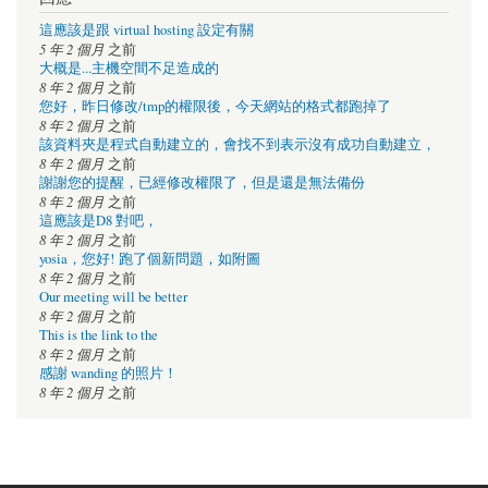
這應該是跟 virtual hosting 設定有關
5 年 2 個月
之前
大概是...主機空間不足造成的
8 年 2 個月
之前
您好，昨日修改/tmp的權限後，今天網站的格式都跑掉了
8 年 2 個月
之前
該資料夾是程式自動建立的，會找不到表示沒有成功自動建立，
8 年 2 個月
之前
謝謝您的提醒，已經修改權限了，但是還是無法備份
8 年 2 個月
之前
這應該是D8 對吧，
8 年 2 個月
之前
yosia，您好! 跑了個新問題，如附圖
8 年 2 個月
之前
Our meeting will be better
8 年 2 個月
之前
This is the link to the
8 年 2 個月
之前
感謝 wanding 的照片！
8 年 2 個月
之前