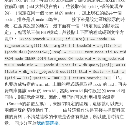
往前取4個（nid 大於現在的），往後取6個（nid 小或等於現在
的）（限定在同一個 term id 的 node），加上現在的總共十個
node，排序是以 node id為主。 接下來是設定區塊顯示的時
機，在區塊設定的地方，最下面有一個「特定頁面的顯示設
定」，點選第三個 PHP模式，然後貼上下面的程式碼到文字方
塊中：
<?php $match = FALSE; if ( arg(0) == 'node' &&
is_numeric(arg(1)) && ! arg(2) ) { $nodeId = arg(1); } if
($nodeId<1){$nodeId=1;} $sql = "SELECT term_node.tid AS tid
FROM node INNER JOIN term_node ON node.vid = term_node.vid
WHERE node.nid = ".$nodeId; $result = db_query($sql); WHILE
($data = db_fetch_object($result)){ $tid = $data -> tid; if
「13」
($tid == 13){ $match = TRUE; } } return $match; ?>
也要改成特定的term id。上面的程式碼是取得 node 的 nid，再去
資料庫抓該 node 的 term id，當此 term id 與你設定的 term id 相
同時，則顯示此區塊。因此，我們也可以利用相反的設定
（$match的參數互換），來關閉特定的區塊，這樣就可以做到
兩個區塊的切換動作了。 由於這種作法是直接去抓資料庫
裡的資料，不清楚這樣的作法是否會有風險，所以使用時請注
意。 同步分享於
我的部落格
。