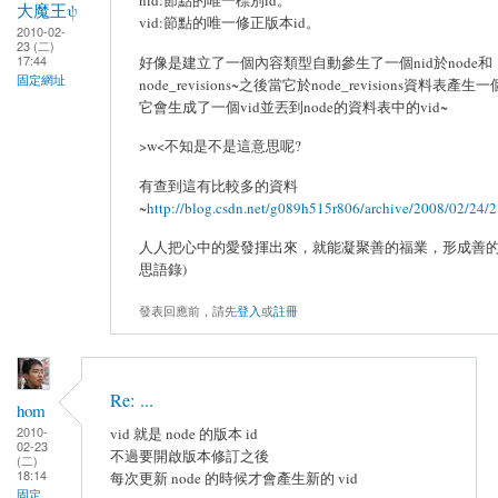
nid:節點的唯一標別id。
大魔王ψ
vid:節點的唯一修正版本id。
2010-02-
23 (二)
17:44
好像是建立了一個內容類型自動參生了一個nid於node和
固定網址
node_revisions~之後當它於node_revisions資料表產生一
它會生成了一個vid並丟到node的資料表中的vid~
>w<不知是不是這意思呢?
有查到這有比較多的資料
~
http://blog.csdn.net/g089h515r806/archive/2008/02/24/
人人把心中的愛發揮出來，就能凝聚善的福業，形成善的循
思語錄)
發表回應前，請先
登入
或
註冊
Re: ...
hom
2010-
vid 就是 node 的版本 id
02-23
不過要開啟版本修訂之後
(二)
18:14
每次更新 node 的時候才會產生新的 vid
固定