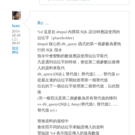
Re: ...
hom
2010-
%d 這是在 drupal 內撰寫 SQL 語法時應該使用的
02-24
佔位字（placeholder）
(三)
09:47
drupal 核心的 db_query 函式的第一個參數為要執
固定
行的 SQL 指令
網址
指令中會變動的數值應該使用佔位字取代
凡是遇到佔位字的時候，會從第二個參數以後傳
入的資料來取代
db_query([SQL], 替代值1, 替代值2, ...... 替代值 n)
從最左邊的佔位字開始使用第一個替代值
往右的下一個佔位字使用第二個替代值，以此類
推
(另一種寫法是第二個參數為所有替代值的陣列
=> db_query([SQL], Array(替代值1, 替代值2, ......
替代值 n)) )
替換資料的過程中
會依照不同的佔位字來驗證傳入的資料
譬如說 %d 表示指定傳入的值為數值