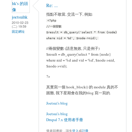
Re: ...
指點不敢當, 交流一下, 例如:
joetsuihk
<?php
2010-02-23
(二) 19:59
//一個變數
固定網址
$result = db_query('select * from {node}
where nid = %d', $node->nid);
//兩個變數 (語意無效, 只是例子)
$result = db_query('select * from {node}
where nid = %d and vid = %d', $node->nid,
$node->vid);
?>
其實寫一個 hook_block() 的 module 真的不
困難, 我下星期會在我的blog 寫一寫的.
Joetsui's blog
Joetsui's blog
Drupal 7.x 使用者手冊
發表回應前，請先
登入
或
註冊