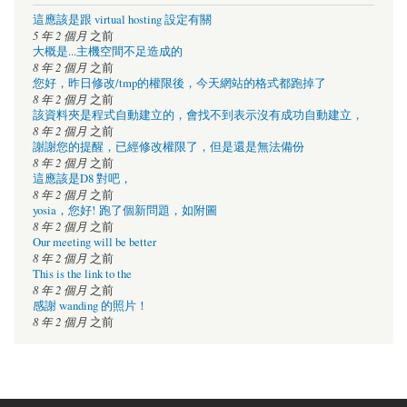
這應該是跟 virtual hosting 設定有關
5 年 2 個月
之前
大概是...主機空間不足造成的
8 年 2 個月
之前
您好，昨日修改/tmp的權限後，今天網站的格式都跑掉了
8 年 2 個月
之前
該資料夾是程式自動建立的，會找不到表示沒有成功自動建立，
8 年 2 個月
之前
謝謝您的提醒，已經修改權限了，但是還是無法備份
8 年 2 個月
之前
這應該是D8 對吧，
8 年 2 個月
之前
yosia，您好! 跑了個新問題，如附圖
8 年 2 個月
之前
Our meeting will be better
8 年 2 個月
之前
This is the link to the
8 年 2 個月
之前
感謝 wanding 的照片！
8 年 2 個月
之前