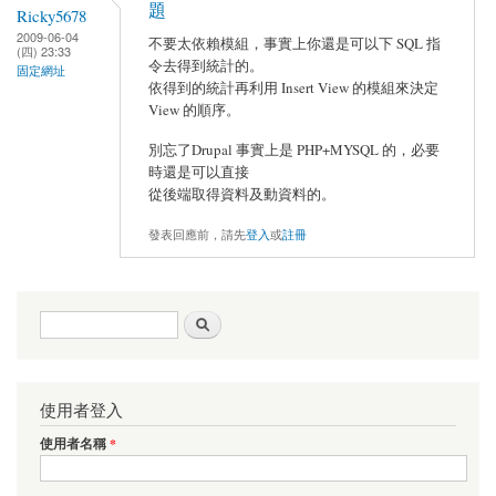
題
Ricky5678
2009-06-04
不要太依賴模組，事實上你還是可以下 SQL 指
(四) 23:33
令去得到統計的。
固定網址
依得到的統計再利用 Insert View 的模組來決定
View 的順序。
別忘了Drupal 事實上是 PHP+MYSQL 的，必要
時還是可以直接
從後端取得資料及動資料的。
發表回應前，請先
登入
或
註冊
搜尋表單
搜尋
使用者登入
使用者名稱
*