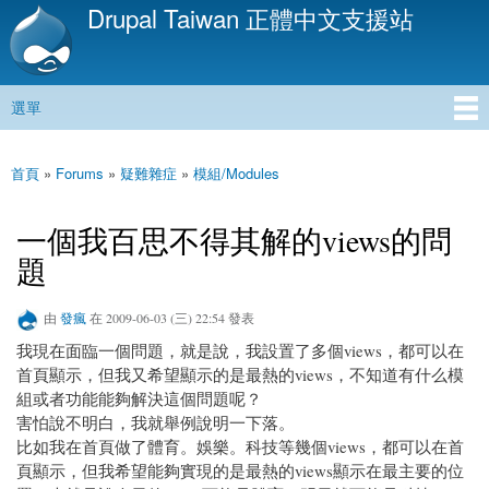
Drupal Taiwan 正體中文支援站
移
至
主
內
選單
容
主選單
首頁
»
Forums
»
疑難雜症
»
模組/Modules
您在這裡
一個我百思不得其解的views的問
題
由
發瘋
在 2009-06-03 (三) 22:54 發表
我現在面臨一個問題，就是說，我設置了多個views，都可以在
首頁顯示，但我又希望顯示的是最熱的views，不知道有什么模
組或者功能能夠解決這個問題呢？
害怕說不明白，我就舉例說明一下落。
比如我在首頁做了體育。娛樂。科技等幾個views，都可以在首
頁顯示，但我希望能夠實現的是最熱的views顯示在最主要的位