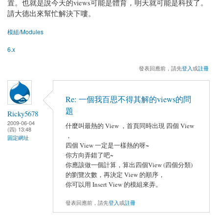
置。也就是說今天的views可能是體育，明天就可能是科技了。
請大德出來幫忙解決下嘍。
模組/Modules
6.x
發表回應前，請先
登入
或
註冊
Re: 一個我百思不得其解的views的問
題
Ricky5678
2009-06-04
什麼叫最熱的 View ，首頁同時出現 四個 View
(四) 13:48
，
固定網址
四個 View 一定是一樣熱的呀~
你方向弄錯了吧~
你應該做一個計算，算出四個View (四個分類)
的劉覽次數，再決定 View 的順序，
你可以用 Insert View 的模組來弄。
發表回應前，請先
登入
或
註冊