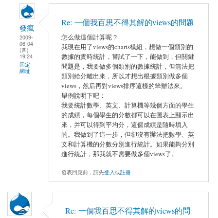
Re: 一個我百思不得其解的views的問題
發瘋
怎么做這個計算呢？
2009-
06-04
我現在用了views的charts模組，想做一個類別的
(四)
19:24
數據的實時統計，嘗試了一下，能做到，但關鍵
固定
問題是，我要做多個類別的數據統計，但無法把
網址
類別給分離出來，所以才想出根據類別做多個
views，然后再對views排序這樣的笨辦法來。
舉例說明下吧：
我要統計數學、英文、計算機等幾個方面的學生
的成績，每個學生的分數都可以在圖表上顯示出
來，并可以得到平均分，這個成績是隨時填入
的。我做到了這一步，但卻沒有辦法把數學、英
文和計算機的分數分別進行統計。如果能夠分別
進行統計，那我就不需要做多個views了。
發表回應前，請先
登入
或
註冊
Re: 一個我百思不得其解的views的問