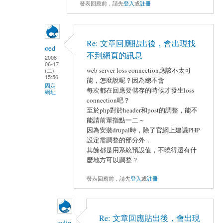
發表回應前，請先
登入
或
註冊
Re: 文章回應貼出後，會出現找
oed
不到網頁的訊息
2008-
06-17
web server loss connection應該不太可
(二)
15:56
能，怎麼說呢？因為總不會
固定
每次都在回應要儲存的時候才發生loss
網址
connection吧？
至於php對於header和post的調整，能不
能請前輩指點一二～
因為安裝drupal時，除了官網上建議PHP
設定需調整的部分外，
其餘都是用系統預設值，不曉得還有什
麼地方可以調整？
發表回應前，請先
登入
或
註冊
Re: 文章回應貼出後，會出現
sylin