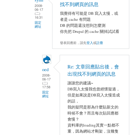
找不到網頁的訊息
2008-
06-17
我覺得有可能是 DB 寫入太慢，或
(二)
16:31
者是 cache 有問題
固定
DB 的問題還沒想到怎麼測
網址
你先把 Drupal 的 cache 關掉試試看
發表回應前，請先
登入
或
註冊
Re: 文章回應貼出後，會
oed
出現找不到網頁的訊息
2008-
06-17
謝謝您的建議~
(二)
17:58
DB寫入太慢我也曾經懷疑過，
固定
但是如果說是DB寫入太慢造成
網址
的話，
我的疑問是那為什麼貼新文的
時候不會？而且每次貼回應都
會慢？
資料庫的loading其實一點都不
重，因為網站才剛架，沒幾隻