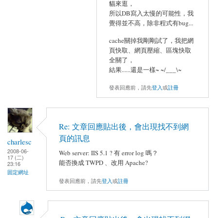
貓來逛，
所以DB寫入太慢的可能性，我
覺得並不高，除非程式有bug...
cache關掉我剛剛試了，我把網
頁快取、網頁壓縮、區塊快取
全關了，
結果......還是一樣~ ~/___\~
發表回應前，請先
登入
或
註冊
Re: 文章回應貼出後，會出現找不到網
頁的訊息
charlesc
2008-06-
Web server: IIS 5.1 ? 有 error log 嗎？
17 (二)
能否換成 TWPD 、改用 Apache?
23:16
固定網址
發表回應前，請先
登入
或
註冊