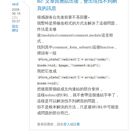
Re: 文章回應貼出後，會出現找不到網
oed
頁的訊息
2008-
06-18
很感謝各位先進前輩不吝回覆~
(三)
00:37
我暫時是用修改程式的方式去解決了這個問題，
固定
作法是去修
網址
改/modules/comment/comment.module這支程
式，
找到其中comment_form_submit()這個function，
裡頭有一段
$form_state['redirect'] = array('node/'.
$node->nid, $page, "comment-$cid");
我把它改成
$form_state['redirect'] = array('node/'.
$node->nid);
把後面那個組成文內連結的部分拿掉，
這樣redirect的URL，就不會帶這個連結字串了，
這樣是可以解決找不到網頁的問題，
但不是根本解決的方法，只是避掉URL中可能造
成問題的部分而已。
發表回應前，請先
登入
或
註冊