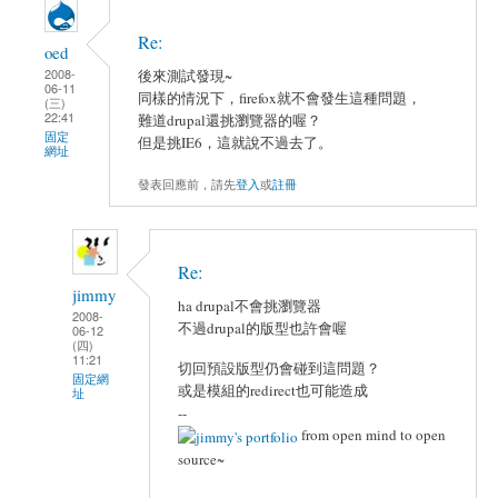
Re:
oed
2008-
後來測試發現~
06-11
同樣的情況下，firefox就不會發生這種問題，
(三)
22:41
難道drupal還挑瀏覽器的喔？
固定
但是挑IE6，這就說不過去了。
網址
發表回應前，請先
登入
或
註冊
Re:
jimmy
ha drupal不會挑瀏覽器
2008-
不過drupal的版型也許會喔
06-12
(四)
11:21
切回預設版型仍會碰到這問題？
固定網
或是模組的redirect也可能造成
址
--
from open mind to open
source~