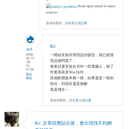
--
from open mind to open
source~
發表回應前，請先
登入
或
註冊
Re:
oed
2008-
一開始安裝好用預設的版型，就已經發
06-15
現這個問題了，
(周
日)
後來試著安裝在另外一部電腦上，除了
01:58
作業系統是Win2K外，
固定
其他軟體版本都一樣，結果還是一樣的
網址
狀況，到現在還是無解
真是殘念～
發表回應前，請先
登入
或
註冊
Re: 文章回應貼出後，會出現找不到網