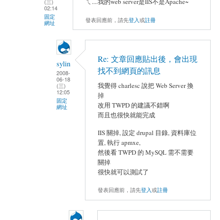
ㄟ....我的web server是IIS不是Apache~
(三)
02:14
固定
發表回應前，請先
登入
或
註冊
網址
Re: 文章回應貼出後，會出現
sylin
找不到網頁的訊息
2008-
06-18
我覺得 charlesc 說把 Web Server 換
(三)
12:05
掉
固定
改用 TWPD 的建議不錯啊
網址
而且也很快就能完成
IIS 關掉, 設定 drupal 目錄, 資料庫位
置, 執行 apmxe,
然後看 TWPD 的 MySQL 需不需要
關掉
很快就可以測試了
發表回應前，請先
登入
或
註冊