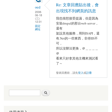
Re: 文章回應貼出後，會
oed
出現找不到網頁的訊息
2008-
06-18
我也很想接受提議，但是因為
(三)
12:31
安裝drupal的那台web server，
固定
還有
網址
架設其他服務，用到ISAPI，還
有.Net的一些東西，非得IIS不
可，
所以沒辦法更換，＠＿＿＿＿
＠
看來只好拿其他主機來測試看
了～
發表回應前，請先
登入
或
註冊
搜尋表單
搜尋