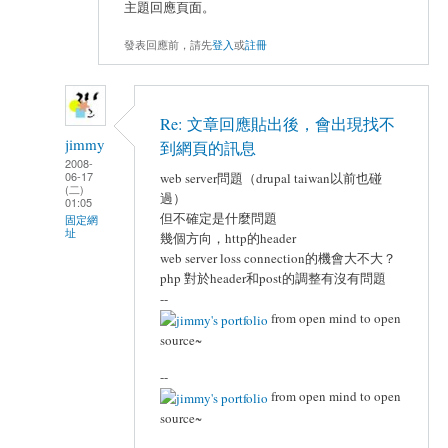
主題回應頁面。
發表回應前，請先
登入
或
註冊
Re: 文章回應貼出後，會出現找不
jimmy
到網頁的訊息
2008-
06-17
web server問題（drupal taiwan以前也碰
(二)
過）
01:05
但不確定是什麼問題
固定網
址
幾個方向，http的header
web server loss connection的機會大不大？
php 對於header和post的調整有沒有問題
--
from open mind to open
source~
--
from open mind to open
source~