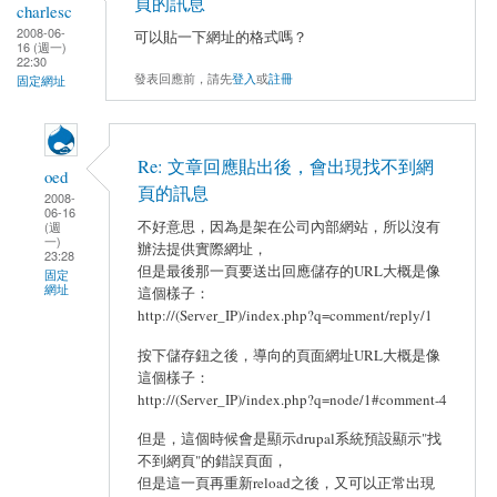
頁的訊息
charlesc
2008-06-
可以貼一下網址的格式嗎？
16 (週一)
22:30
發表回應前，請先
登入
或
註冊
固定網址
Re: 文章回應貼出後，會出現找不到網
oed
頁的訊息
2008-
06-16
不好意思，因為是架在公司內部網站，所以沒有
(週
一)
辦法提供實際網址，
23:28
但是最後那一頁要送出回應儲存的URL大概是像
固定
網址
這個樣子：
http://(Server_IP)/index.php?q=comment/reply/1
按下儲存鈕之後，導向的頁面網址URL大概是像
這個樣子：
http://(Server_IP)/index.php?q=node/1#comment-4
但是，這個時候會是顯示drupal系統預設顯示"找
不到網頁"的錯誤頁面，
但是這一頁再重新reload之後，又可以正常出現