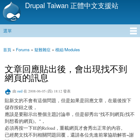
Drupal Taiwan 正體中文支援站
移
至
主
內
選單
容
主選單
首頁
»
Forums
»
疑難雜症
»
模組/Modules
您在這裡
文章回應貼出後，會出現找不到
網頁的訊息
由
oed
在 2008-06-05 (四) 18:12 發表
貼新文的不會有這個問題，但是如果是回應文章，在最後按下
儲存按鈕之後，
應該是要顯示出整個主題討論串，但是卻秀出"找不到網頁(找不
到想看的網頁)。"，
必須再按一下IE的Reload，重載網頁才會秀出正常的內容。
已經爬文找不到相關問題回覆，還請各位先進前輩協助解答~謝