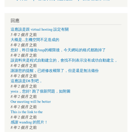
回應
這應該是跟 virtual hosting 設定有關
5 年 2 個月
之前
大概是...主機空間不足造成的
8 年 2 個月
之前
您好，昨日修改/tmp的權限後，今天網站的格式都跑掉了
8 年 2 個月
之前
該資料夾是程式自動建立的，會找不到表示沒有成功自動建立，
8 年 2 個月
之前
謝謝您的提醒，已經修改權限了，但是還是無法備份
8 年 2 個月
之前
這應該是D8 對吧，
8 年 2 個月
之前
yosia，您好! 跑了個新問題，如附圖
8 年 2 個月
之前
Our meeting will be better
8 年 2 個月
之前
This is the link to the
8 年 2 個月
之前
感謝 wanding 的照片！
8 年 2 個月
之前