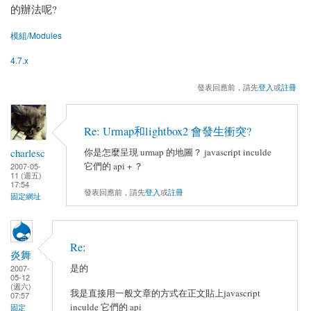
的辦法呢?
模組/Modules
4.7.x
發表回應前，請先
登入
或
註冊
Re: Urmap和lightbox2 會發生衝突?
charlesc
你是怎麼呈現 urmap 的地圖？ javascript inculde
它們的 api + ？
2007-05-
11 (週五)
17:54
發表回應前，請先
登入
或
註冊
固定網址
Re:
炎舞
是的
2007-
05-12
(週六)
我是直接用一般文章的方式在正文貼上javascript
07:57
inculde 它們的 api
固定