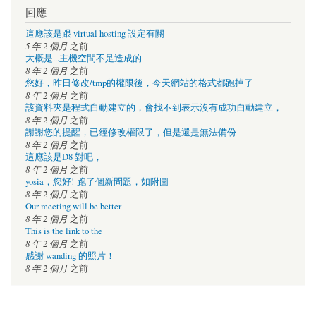
回應
這應該是跟 virtual hosting 設定有關
5 年 2 個月
之前
大概是...主機空間不足造成的
8 年 2 個月
之前
您好，昨日修改/tmp的權限後，今天網站的格式都跑掉了
8 年 2 個月
之前
該資料夾是程式自動建立的，會找不到表示沒有成功自動建立，
8 年 2 個月
之前
謝謝您的提醒，已經修改權限了，但是還是無法備份
8 年 2 個月
之前
這應該是D8 對吧，
8 年 2 個月
之前
yosia，您好! 跑了個新問題，如附圖
8 年 2 個月
之前
Our meeting will be better
8 年 2 個月
之前
This is the link to the
8 年 2 個月
之前
感謝 wanding 的照片！
8 年 2 個月
之前