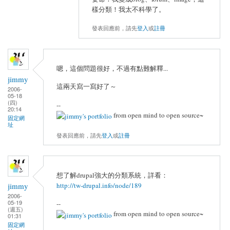
樣分類！我太不科學了。
發表回應前，請先
登入
或
註冊
嗯，這個問題很好，不過有點難解釋...
jimmy
這兩天寫一寫好了～
2006-
05-18
(四)
--
20:14
from open mind to open source~
固定網
址
發表回應前，請先
登入
或
註冊
想了解drupal強大的分類系統，詳看：
http://tw-drupal.info/node/189
jimmy
2006-
05-19
--
(週五)
from open mind to open source~
01:31
固定網