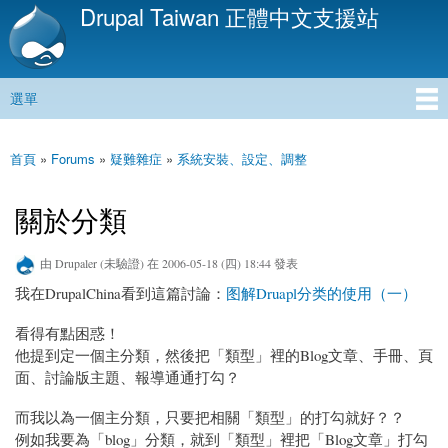
Drupal Taiwan 正體中文支援站
移
至
主
內
選單
容
主選單
首頁
»
Forums
»
疑難雜症
»
系統安裝、設定、調整
您在這裡
關於分類
由
Drupaler (未驗證)
在 2006-05-18 (四) 18:44 發表
我在DrupalChina看到這篇討論：
图解Druapl分类的使用（一）
看得有點困惑！
他提到定一個主分類，然後把「類型」裡的Blog文章、手冊、頁
面、討論版主題、報導通通打勾？
而我以為一個主分類，只要把相關「類型」的打勾就好？？
例如我要為「blog」分類，就到「類型」裡把「Blog文章」打勾