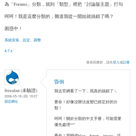
為「Forums」分類，就到「類型」裡把「討論版主題」打勾
呵呵！我是這麼分類的，難道我從一開始就搞錯了嗎？
困惑中！
系統安裝、設定、調整
4.7.x
發表回應前，請先
登入
或
註冊
昏倒
freealan (未驗證)
我去官網看了一下，我真的搞錯了ㄟ
2006-05-18 (四) 19:27
要命！好像沒辦法改變已經定好的分
固定網址
類！
呵呵！關於分類的中文手冊，可能需要
優先處理^^"
要命！我變成blog、forum、image，這