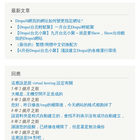
最新文章
Drupal8網頁的網址如何變更指定網址?
【Drupal台北輕鬆聚】一月台北Drupal輕鬆聚
【Drupal台北小聚】九月台北小聚～就是要Show，Show出你酷
炫的Drupal網站
（最佳的）繁體/簡體中文切換配方
【6月份Drupal台北小聚】淺談建立Drupal的各種運行環境
回應
這應該是跟 virtual hosting 設定有關
5 年 2 個月
之前
大概是...主機空間不足造成的
8 年 2 個月
之前
您好，昨日修改/tmp的權限後，今天網站的格式都跑掉了
8 年 2 個月
之前
該資料夾是程式自動建立的，會找不到表示沒有成功自動建立，
8 年 2 個月
之前
謝謝您的提醒，已經修改權限了，但是還是無法備份
8 年 2 個月
之前
這應該是D8 對吧，