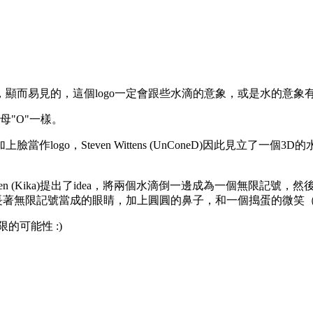
了，顯而易見的，這個logo一定會跟些水滴的意象，或是水的意象有關
"O"一樣。
作logo，Steven Wittens (UnConeD)因此見立了一
nsen (Kika)提出了idea，將兩個水滴倒一邊成為一個無限記號，然
，並且長著無限記號當成的眼睛，加上圓圓的鼻子，和一個搗蛋的微
的可能性 :)